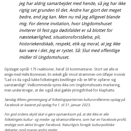
jeg har aldrig samarbejdet med hende, så jeg har ikke
rigtig set grunden til det. Andre har gjort det meget
bedre, end jeg kan. Men nu må jeg alligevel blande
mig. For denne invitation, hvor Ungdomshuset
inviterer til fest pga dødsfaldet er så blottet for
næstekærlighed, situationsforståelse, pli,
historiekendskab, respekt, etik og moral, at jeg ikke
kan være i det. Jeg er rystet. Så: Slut med offentlige
midler til Ungdomshuset.
Opslaget opnår 175 reaktioner, heraf 20 kommentarer. Stort set alle er
enige med Helle Bonnesen. En enkelt går imod strømmen om tilføjer ironisk
“Lad os da også lukke folketingets bevillinger når en MF’er opfører sig
uanstændigt”. Vedkommende synes ikke om Ungdomshusets markering,
men understreger, at der også skal gælde ytringsfrihed for klaphatte.
Søndag Aftens gennemgang af folketingspartiernes kulturordføreres opslag på
Facebook er baseret på opslag fra 1. til 31. januar 2023.
For god ordens skyld skal vi gøre opmærksom på, at det ikke er alle
folketingets kultur- og medie- og idrætsordførere, som har en Facebook-profil,
endsige som aktivt bruger Facebook. Naturligvis foregår kulturpolitiske
debatter også mange andre steder.