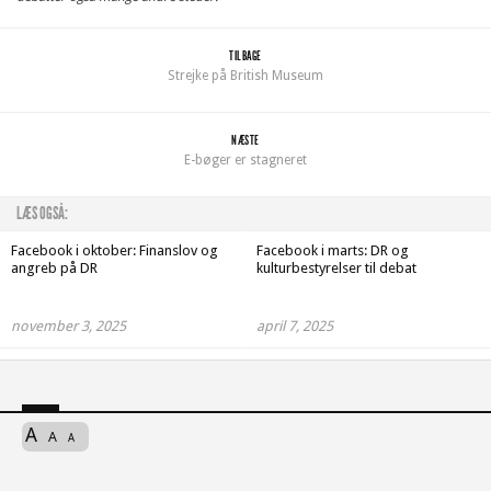
TILBAGE
Strejke på British Museum
NÆSTE
E-bøger er stagneret
LÆS OGSÅ:
Facebook i oktober: Finanslov og
Facebook i marts: DR og
angreb på DR
kulturbestyrelser til debat
november 3, 2025
april 7, 2025
A
A
A