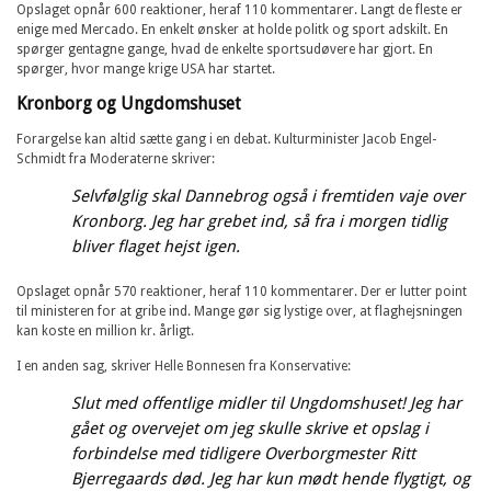
Opslaget opnår 600 reaktioner, heraf 110 kommentarer. Langt de fleste er
enige med Mercado. En enkelt ønsker at holde politk og sport adskilt. En
spørger gentagne gange, hvad de enkelte sportsudøvere har gjort. En
spørger, hvor mange krige USA har startet.
Kronborg og Ungdomshuset
Forargelse kan altid sætte gang i en debat. Kulturminister Jacob Engel-
Schmidt fra Moderaterne skriver:
Selvfølglig skal Dannebrog også i fremtiden vaje over
Kronborg. Jeg har grebet ind, så fra i morgen tidlig
bliver flaget hejst igen.
Opslaget opnår 570 reaktioner, heraf 110 kommentarer. Der er lutter point
til ministeren for at gribe ind. Mange gør sig lystige over, at flaghejsningen
kan koste en million kr. årligt.
I en anden sag, skriver Helle Bonnesen fra Konservative:
Slut med offentlige midler til Ungdomshuset! Jeg har
gået og overvejet om jeg skulle skrive et opslag i
forbindelse med tidligere Overborgmester Ritt
Bjerregaards død. Jeg har kun mødt hende flygtigt, og