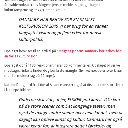
Socialdemokraternes Mogens Jensen melder sig dog tilbage i
kulturkampene og lægger ambitiøst ud:
DANMARK HAR BEHOV FOR EN SAMLET
KULTURVISION 2040 Vi har brug for en samlet,
langsigtet vision og pejlemærker for dansk
kulturpolitik.
Opslaget henviser til en artikel på :
Mogens Jensen: Danmark har behov for
en fælles kulturvision
.
Opslaget opnår 190 reaktioner, heraf 20 kommentarer. Opslaget bliver vel
modtaget. Enkelte finder dog konkrete mangler (hvilket næppe er svært, når
man formulerer sig på 50 linjer).
Katrine Daugaard fra Liberal Alliance ønsker også at diskutere de store linjer
i kulturpolitikken:
Guderne skal vide, at jeg ELSKER god kunst. Ikke kun
på de store scener som Det kongelige teater, men
også de mange andre steder over hele landet, hvor vi
dagligt kan opleve kunst og kultur. Danmark har også
været kendt for, at integrere dette i førskole- og