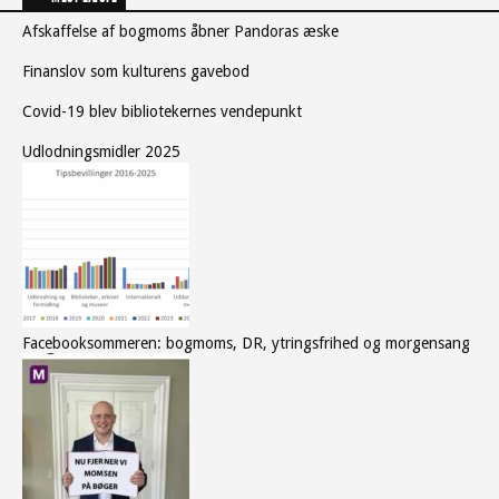
Afskaffelse af bogmoms åbner Pandoras æske
Finanslov som kulturens gavebod
Covid-19 blev bibliotekernes vendepunkt
Udlodningsmidler 2025
Facebooksommeren: bogmoms, DR, ytringsfrihed og morgensang