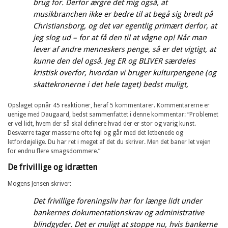
brug for. Derfor ærgre det mig også, at
musikbranchen ikke er bedre til at begå sig bredt på
Christiansborg, og det var egentlig primært derfor, at
jeg slog ud – for at få den til at vågne op! Når man
lever af andre menneskers penge, så er det vigtigt, at
kunne den del også. Jeg ER og BLIVER særdeles
kristisk overfor, hvordan vi bruger kulturpengene (og
skattekronerne i det hele taget) bedst muligt,
Opslaget opnår 45 reaktioner, heraf 5 kommentarer. Kommentarerne er
uenige med Daugaard, bedst sammenfattet i denne kommentar: “Problemet
er vel lidt, hvem der så skal definere hvad der er stor og varig kunst.
Desværre tager masserne ofte fejl og går med det letbenede og
letfordøjelige. Du har ret i meget af det du skriver. Men det baner let vejen
for endnu flere smagsdommere.”
De frivillige og idrætten
Mogens Jensen skriver:
Det frivillige foreningsliv har for længe lidt under
bankernes dokumentationskrav og administrative
blindgyder. Det er muligt at stoppe nu, hvis bankerne