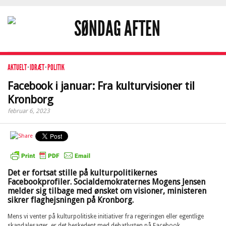
AKTUELT
·
IDRÆT
·
POLITIK
Facebook i januar: Fra kulturvisioner til
Kronborg
februar 6, 2023
Det er fortsat stille på kulturpolitikernes
Facebookprofiler. Socialdemokraternes Mogens Jensen
melder sig tilbage med ønsket om visioner, ministeren
sikrer flaghejsningen på Kronborg.
Mens vi venter på kulturpolitiske initiativer fra regeringen eller egentlige
skandalesager, er det beskedent med debatlysten på Facebook.