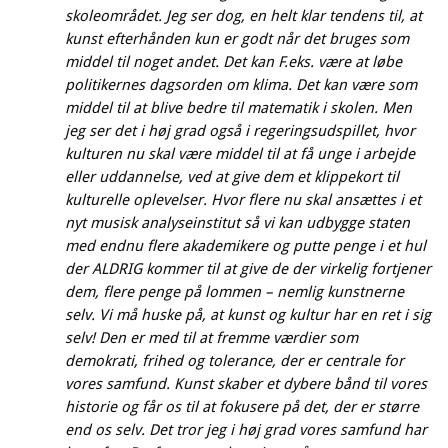
skoleområdet. Jeg ser dog, en helt klar tendens til, at
kunst efterhånden kun er godt når det bruges som
middel til noget andet. Det kan F.eks. være at løbe
politikernes dagsorden om klima. Det kan være som
middel til at blive bedre til matematik i skolen. Men
jeg ser det i høj grad også i regeringsudspillet, hvor
kulturen nu skal være middel til at få unge i arbejde
eller uddannelse, ved at give dem et klippekort til
kulturelle oplevelser. Hvor flere nu skal ansættes i et
nyt musisk analyseinstitut så vi kan udbygge staten
med endnu flere akademikere og putte penge i et hul
der ALDRIG kommer til at give de der virkelig fortjener
dem, flere penge på lommen – nemlig kunstnerne
selv. Vi må huske på, at kunst og kultur har en ret i sig
selv! Den er med til at fremme værdier som
demokrati, frihed og tolerance, der er centrale for
vores samfund. Kunst skaber et dybere bånd til vores
historie og får os til at fokusere på det, der er større
end os selv. Det tror jeg i høj grad vores samfund har