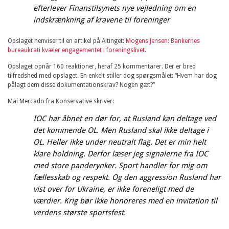
efterlever Finanstilsynets nye vejledning om en
indskrænkning af kravene til foreninger
Opslaget henviser til en artikel på Altinget:
Mogens Jensen: Bankernes
bureaukrati kvæler engagementet i foreningslivet
.
Opslaget opnår 160 reaktioner, heraf 25 kommentarer. Der er bred
tilfredshed med opslaget. En enkelt stiller dog spørgsmålet: “Hvem har dog
pålagt dem disse dokumentationskrav? Nogen gæt?”
Mai Mercado fra Konservative skriver:
IOC har åbnet en dør for, at Rusland kan deltage ved
det kommende OL. Men Rusland skal ikke deltage i
OL. Heller ikke under neutralt flag. Det er min helt
klare holdning. Derfor læser jeg signalerne fra IOC
med store panderynker. Sport handler for mig om
fællesskab og respekt. Og den aggression Rusland har
vist over for Ukraine, er ikke foreneligt med de
værdier. Krig bør ikke honoreres med en invitation til
verdens største sportsfest.