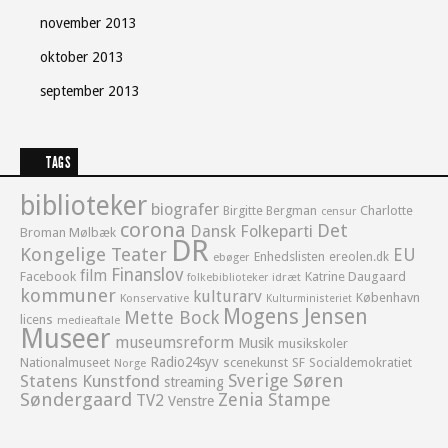
november 2013
oktober 2013
september 2013
TAGS
biblioteker
biografer
Birgitte Bergman
Charlotte
censur
corona
Det
Dansk Folkeparti
Broman Mølbæk
DR
Kongelige Teater
EU
Enhedslisten
ereolen.dk
ebøger
Finanslov
film
Facebook
Katrine Daugaard
idræt
folkebiblioteker
kommuner
kulturarv
København
Konservative
Kulturministeriet
Mogens Jensen
Mette Bock
licens
medieaftale
Museer
museumsreform
Musik
musikskoler
Radio24syv
Nationalmuseet
scenekunst
SF
Socialdemokratiet
Norge
Sverige
Søren
Statens Kunstfond
streaming
Søndergaard
Zenia Stampe
TV2
Venstre