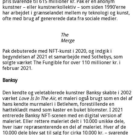
pris svarende til 615 millioner kr. Pak er en anonym
kunstner – eller kunstnerkollektiv – som siden 1990’erne
har arbejdet i grænselandet mellem ny teknologi og kunst,
ofte med brug af genererede data fra sociale medier.
The
Merge
Pak debuterede med NFT-kunst i 2020, og indgik i
begyndelsen af 2021 et samarbejde med Sothebys, som
solgte værket The Fungible for over 110 millioner kr. i
februar 2021.
Banksy
Den kendte og veletablerede kunstner Banksy skabte i 2002
værket
Love Is In The Air
, et maleri også brugt som en del af
hans kendte murmaleri i Betlehem, forestillende en
hætteklædt mand som kaster en buket blomster. I 2021
entrerede Banksy NFT-scenen med en digital version af
maleriet. Eller rettere maleriet delt i 10.000 unikke dele,
hver især repræsenterende en del af maleriet. Hver af de
10.000 dele blev sat til salg for cirka 10.000 kr. – svarende