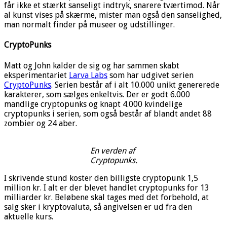
får ikke et stærkt sanseligt indtryk, snarere tværtimod. Når
al kunst vises på skærme, mister man også den sanselighed,
man normalt finder på museer og udstillinger.
CryptoPunks
Matt og John kalder de sig og har sammen skabt
eksperimentariet
Larva Labs
som har udgivet serien
CryptoPunks
. Serien består af i alt 10.000 unikt genererede
karakterer, som sælges enkeltvis. Der er godt 6.000
mandlige cryptopunks og knapt 4.000 kvindelige
cryptopunks i serien, som også består af blandt andet 88
zombier og 24 aber.
En verden af
Cryptopunks.
I skrivende stund koster den billigste cryptopunk 1,5
million kr. I alt er der blevet handlet cryptopunks for 13
milliarder kr. Beløbene skal tages med det forbehold, at
salg sker i kryptovaluta, så angivelsen er ud fra den
aktuelle kurs.