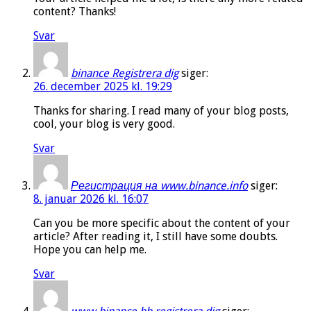
content? Thanks!
Svar
binance Registrera dig
siger:
26. december 2025 kl. 19:29
Søndag Aftens nyhedsbrev
Thanks for sharing. I read many of your blog posts,
cool, your blog is very good.
Gratis - hver måned.
Svar
Регистрация на www.binance.info
siger:
8. januar 2026 kl. 16:07
Can you be more specific about the content of your
Tilmeld
article? After reading it, I still have some doubts.
Hope you can help me.
Svar
Luk