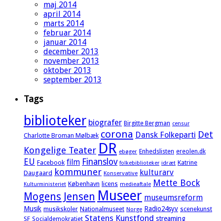
maj 2014
april 2014
marts 2014
februar 2014
januar 2014
december 2013
november 2013
oktober 2013
september 2013
Tags
biblioteker
biografer
Birgitte Bergman
censur
corona
Det
Dansk Folkeparti
Charlotte Broman Mølbæk
DR
Kongelige Teater
Enhedslisten
ereolen.dk
ebøger
EU
Finanslov
film
Facebook
Katrine
idræt
folkebiblioteker
kommuner
kulturarv
Daugaard
Konservative
Mette Bock
København
licens
Kulturministeriet
medieaftale
Museer
Mogens Jensen
museumsreform
Musik
Radio24syv
musikskoler
Nationalmuseet
scenekunst
Norge
Statens Kunstfond
streaming
SF
Socialdemokratiet