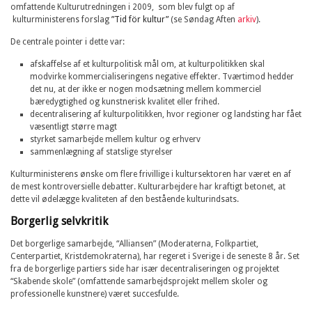
omfattende Kulturutredningen i 2009, som blev fulgt op af
kulturministerens forslag
”Tid för kultur”
(se Søndag Aften
arkiv
).
De centrale pointer i dette var:
afskaffelse af et kulturpolitisk mål om, at kulturpolitikken skal
modvirke kommercialiseringens negative effekter. Tværtimod hedder
det nu, at der ikke er nogen modsætning mellem kommerciel
bæredygtighed og kunstnerisk kvalitet eller frihed.
decentralisering af kulturpolitikken, hvor regioner og landsting har fået
væsentligt større magt
styrket samarbejde mellem kultur og erhverv
sammenlægning af statslige styrelser
Kulturministerens ønske om flere frivillige i kultursektoren har været en af
de mest kontroversielle debatter. Kulturarbejdere har kraftigt betonet, at
dette vil ødelægge kvaliteten af den bestående kulturindsats.
Borgerlig selvkritik
Det borgerlige samarbejde, “Alliansen” (Moderaterna, Folkpartiet,
Centerpartiet, Kristdemokraterna), har regeret i Sverige i de seneste 8 år. Set
fra de borgerlige partiers side har især decentraliseringen og projektet
“Skabende skole” (omfattende samarbejdsprojekt mellem skoler og
professionelle kunstnere) været succesfulde.