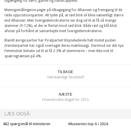
tilgængelig for børn, gamle og handicappede.
Meningsmålingerne peger på tilbagegang for Alliansen og fremgang til de
røde oppositionspartier. Alt tyder på, at rød blok vil blive væsentligt større
end Alliansen. Men Sverigedemokraterne ser dog ud til at få så mange
stemmer (9-12%), at der er flertal imod rød blok. Både rød og blå blok
afviser på forhånd at samarbejde med Sverigedemokraterne.
Blandt øvrige partier har Piratpartiet tilsyneladende helt mistet pusten
(Vänsterpartiet har også overtaget deres mærkesag). Derimod ser det nye
Feministisk Initiativ ud til at få 2-3% af stemmerne – men ikke nok til
spærregrænsen på 4%.
TILBAGE
Selvstændigt Skotland?
NÆSTE
Finanslovsforslaget for 2015
LÆS OGSÅ:
482 spørgsmål til ministeren
Museernes top-ti i 2024