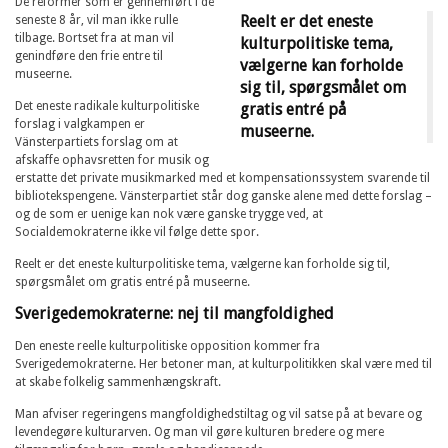
De reformer som er gennemført i de
Reelt er det eneste
seneste 8 år, vil man ikke rulle
tilbage. Bortset fra at man vil
kulturpolitiske tema,
genindføre den frie entre til
vælgerne kan forholde
museerne.
sig til, spørgsmålet om
Det eneste radikale kulturpolitiske
gratis entré på
forslag i valgkampen er
museerne.
Vänsterpartiets forslag om at
afskaffe ophavsretten for musik og
erstatte det private musikmarked med et kompensationssystem svarende til
bibliotekspengene. Vänsterpartiet står dog ganske alene med dette forslag –
og de som er uenige kan nok være ganske trygge ved, at
Socialdemokraterne ikke vil følge dette spor.
Reelt er det eneste kulturpolitiske tema, vælgerne kan forholde sig til,
spørgsmålet om gratis entré på museerne.
Sverigedemokraterne: nej til mangfoldighed
Den eneste reelle kulturpolitiske opposition kommer fra
Sverigedemokraterne. Her betoner man, at kulturpolitikken skal være med til
at skabe folkelig sammenhængskraft.
Man afviser regeringens mangfoldighedstiltag og vil satse på at bevare og
levendegøre kulturarven. Og man vil gøre kulturen bredere og mere