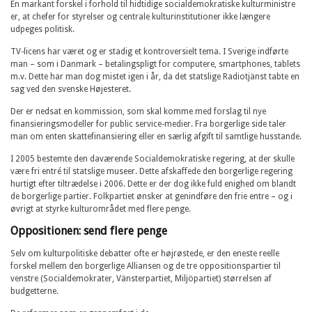
En markant forskel i forhold til hidtidige socialdemokratiske kulturministre
er, at chefer for styrelser og centrale kulturinstitutioner ikke længere
udpeges politisk.
TV-licens har været og er stadig et kontroversielt tema. I Sverige indførte
man – som i Danmark – betalingspligt for computere, smartphones, tablets
m.v. Dette har man dog mistet igen i år, da det statslige Radiotjänst tabte en
sag ved den svenske Højesteret.
Der er nedsat en kommission, som skal komme med forslag til nye
finansieringsmodeller for public service-medier. Fra borgerlige side taler
man om enten skattefinansiering eller en særlig afgift til samtlige husstande.
I 2005 bestemte den daværende Socialdemokratiske regering, at der skulle
være fri entré til statslige museer. Dette afskaffede den borgerlige regering
hurtigt efter tiltrædelse i 2006. Dette er der dog ikke fuld enighed om blandt
de borgerlige partier. Folkpartiet ønsker at genindføre den frie entre – og i
øvrigt at styrke kulturområdet med flere penge.
Oppositionen: send flere penge
Selv om kulturpolitiske debatter ofte er højrøstede, er den eneste reelle
forskel mellem den borgerlige Alliansen og de tre oppositionspartier til
venstre (Socialdemokrater, Vänsterpartiet, Miljöpartiet) størrelsen af
budgetterne.