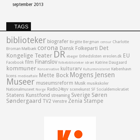
september 2013
TAGS
biblioteker
biografer
Birgitte Bergman
Charlotte
censur
corona
Det
Dansk Folkeparti
Broman Mølbæk
DR
Kongelige Teater
EU
Enhedslisten
ereolen.dk
ebøger
Finanslov
film
Facebook
Katrine Daugaard
idræt
folkebiblioteker
kommuner
kulturarv
København
Konservative
Kulturministeriet
Mogens Jensen
Mette Bock
licens
medieaftale
Museer
museumsreform
Musik
musikskoler
Radio24syv
Nationalmuseet
scenekunst
SF
Socialdemokratiet
Norge
Sverige
Søren
Statens Kunstfond
streaming
Søndergaard
Zenia Stampe
TV2
Venstre