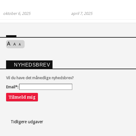
oktober 6, 2025
april 7, 2025
A
A
A
NYHEDSBREV
Vil du have det månedlige nyhedsbrev?
Email*:
Tilmeld mig
Tidligere udgaver