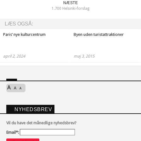
NÆSTE
1.700 Helsinki-forslag
LÆS OGSÅ:
Paris’ nye kulturcentrum
Byen uden turistattraktioner
april 2, 2024
maj 3, 2015
A
A
A
NYHEDSBREV
Vil du have det månedlige nyhedsbrev?
Email*: