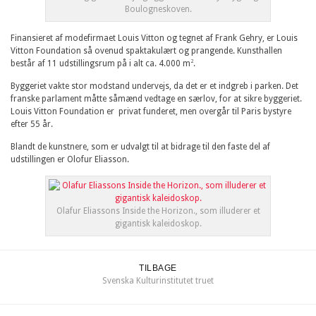
Boulogneskoven.
Finansieret af modefirmaet Louis Vitton og tegnet af Frank Gehry, er Louis
Vitton Foundation så ovenud spaktakulært og prangende. Kunsthallen
2
består af 11 udstillingsrum på i alt ca. 4.000 m
.
Byggeriet vakte stor modstand undervejs, da det er et indgreb i parken. Det
franske parlament måtte såmænd vedtage en særlov, for at sikre byggeriet.
Louis Vitton Foundation er privat funderet, men overgår til Paris bystyre
efter 55 år.
Blandt de kunstnere, som er udvalgt til at bidrage til den faste del af
udstillingen er Olofur Eliasson.
Olafur Eliassons Inside the Horizon., som illuderer et
gigantisk kaleidoskop.
TILBAGE
Svenska Kulturinstitutet truet