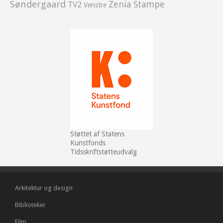
Søndergaard
Zenia Stampe
TV2
Venstre
Støttet af Statens
Kunstfonds
Tidsskriftstøtteudvalg
Arkitektur og design
Biblioteker
Film