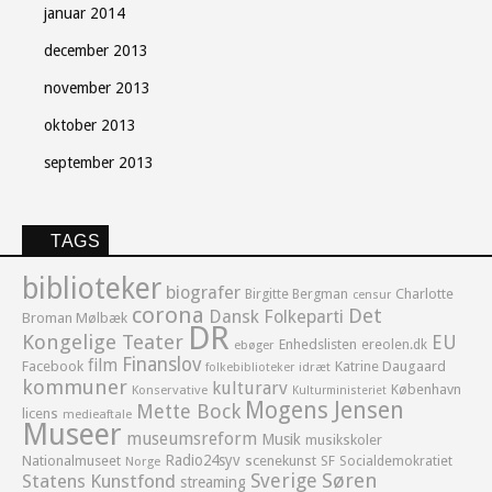
januar 2014
december 2013
november 2013
oktober 2013
september 2013
TAGS
biblioteker
biografer
Birgitte Bergman
Charlotte
censur
corona
Det
Dansk Folkeparti
Broman Mølbæk
DR
Kongelige Teater
EU
Enhedslisten
ereolen.dk
ebøger
Finanslov
film
Facebook
Katrine Daugaard
idræt
folkebiblioteker
kommuner
kulturarv
København
Konservative
Kulturministeriet
Mogens Jensen
Mette Bock
licens
medieaftale
Museer
museumsreform
Musik
musikskoler
Radio24syv
Nationalmuseet
scenekunst
SF
Socialdemokratiet
Norge
Sverige
Søren
Statens Kunstfond
streaming