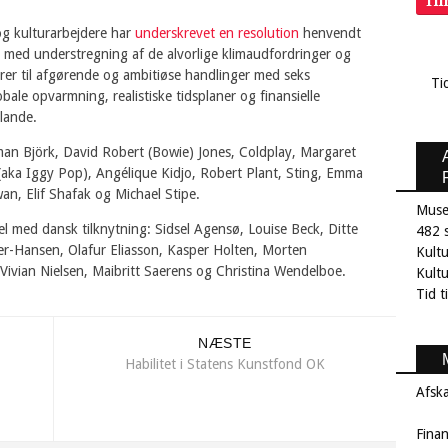
Ti
og kulturarbejdere har
underskrevet en resolution
henvendt
med understregning af de alvorlige klimaudfordringer og
rer til afgørende og ambitiøse handlinger med seks
Ti
bale opvarmning, realistiske tidsplaner og finansielle
 lande.
man Björk, David Robert (Bowie) Jones, Coldplay, Margaret
(aka Iggy Pop), Angélique Kidjo, Robert Plant, Sting, Emma
, Elif Shafak og Michael Stipe.
Muse
 med dansk tilknytning: Sidsel Agensø, Louise Beck, Ditte
482 s
er-Hansen, Olafur Eliasson, Kasper Holten, Morten
Kult
Vivian Nielsen, Maibritt Saerens og Christina Wendelboe.
Kultu
Tid t
NÆSTE
Habilitet i Statens Kunstfond OK
Afsk
Fina