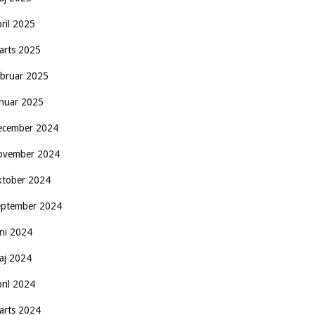
pril 2025
arts 2025
ebruar 2025
anuar 2025
ecember 2024
ovember 2024
ktober 2024
eptember 2024
uni 2024
aj 2024
pril 2024
arts 2024