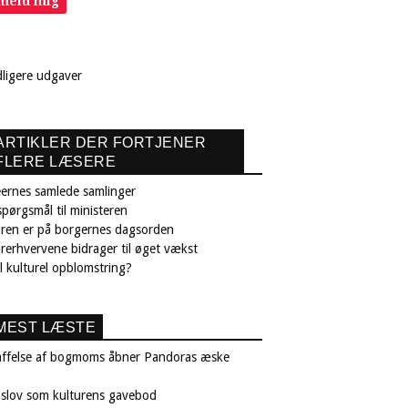
lmeld mig
dligere udgaver
ARTIKLER DER FORTJENER
FLERE LÆSERE
ernes samlede samlinger
pørgsmål til ministeren
uren er på borgernes dagsorden
rerhvervene bidrager til øget vækst
il kulturel opblomstring?
MEST LÆSTE
affelse af bogmoms åbner Pandoras æske
nslov som kulturens gavebod