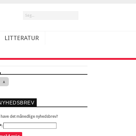
LITTERATUR
A
NYHEDSBREV
u have det månedlige nyhedsbrev?
*: