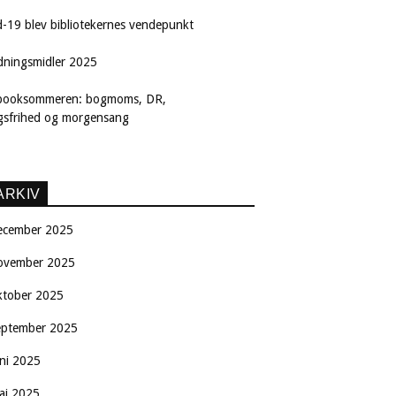
d-19 blev bibliotekernes vendepunkt
dningsmidler 2025
booksommeren: bogmoms, DR,
ngsfrihed og morgensang
ARKIV
ecember 2025
ovember 2025
ktober 2025
eptember 2025
uni 2025
aj 2025