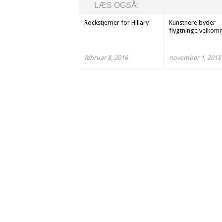
LÆS OGSÅ:
Rockstjerner for Hillary
Kunstnere byder
flygtninge velko
februar 8, 2016
november 1, 2015