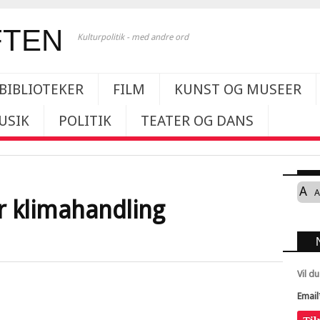
Kulturpolitik - med andre ord
BIBLIOTEKER
FILM
KUNST OG MUSEER
USIK
POLITIK
TEATER OG DANS
A
A
r klimahandling
Vil d
Email