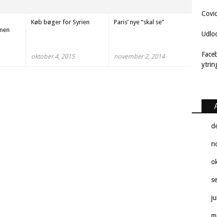
Covi
Køb bøger for Syrien
Paris’ nye “skal se”
mmen
Udlo
Face
oktober 4, 2015
november 2, 2014
ytri
d
n
o
s
j
m