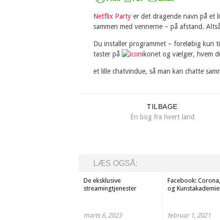
Netflix Party
er det dragende navn på et lil
sammen med vennerne – på afstand. Altså u
Du installer programmet – foreløbig kun t
taster på
ikonet og vælger, hvem du
et lille chatvindue, så man kan chatte sa
TILBAGE
Én bog fra hvert land
LÆS OGSÅ:
De eksklusive
Facebook: Corona,
streamingtjenester
og Kunstakademie
marts 6, 2023
februar 1, 2021