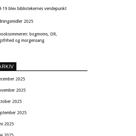
d-19 blev bibliotekernes vendepunkt
dningsmidler 2025
booksommeren: bogmoms, DR,
ngsfrihed og morgensang
ARKIV
ecember 2025
ovember 2025
ktober 2025
eptember 2025
uni 2025
aj 2025