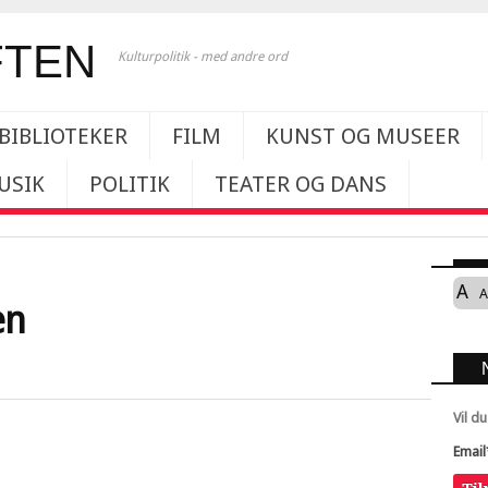
Kulturpolitik - med andre ord
BIBLIOTEKER
FILM
KUNST OG MUSEER
USIK
POLITIK
TEATER OG DANS
A
A
en
Vil d
Email