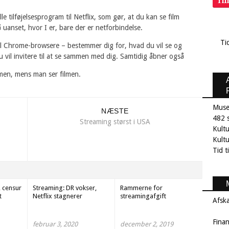
Ti
le tilføjelsesprogram til Netflix, som gør, at du kan se film
anset, hvor I er, bare der er netforbindelse.
Ti
il Chrome-browsere – bestemmer dig for, hvad du vil se og
 vil invitere til at se sammen med dig. Samtidig åbner også
mmen, mens man ser filmen.
Muse
NÆSTE
482 s
Streaming størst i USA
Kult
Kultu
Tid t
 censur
Streaming: DR vokser,
Rammerne for
t
Netflix stagnerer
streamingafgift
Afsk
Fina
februar 3, 2020
december 2, 2019