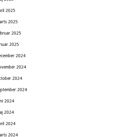
pril 2025
arts 2025
ebruar 2025
anuar 2025
ecember 2024
ovember 2024
ktober 2024
eptember 2024
uni 2024
aj 2024
pril 2024
arts 2024