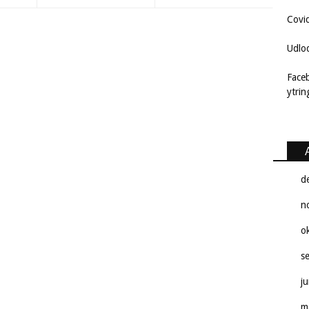
Covi
Udlo
Face
ytri
d
n
o
s
j
m