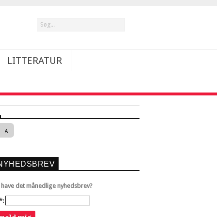
LITTERATUR
A
NYHEDSBREV
u have det månedlige nyhedsbrev?
*: