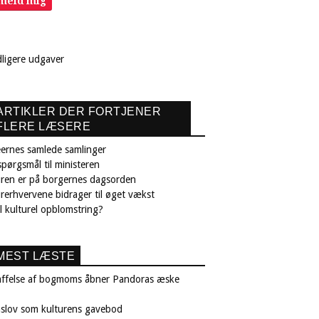
lmeld mig
dligere udgaver
ARTIKLER DER FORTJENER
FLERE LÆSERE
ernes samlede samlinger
pørgsmål til ministeren
uren er på borgernes dagsorden
rerhvervene bidrager til øget vækst
il kulturel opblomstring?
MEST LÆSTE
affelse af bogmoms åbner Pandoras æske
nslov som kulturens gavebod