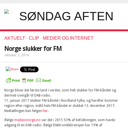
AKTUELT
·
CLIP
·
MEDIER OG INTERNET
Norge slukker for FM
oktober 3, 2016
Norge bliver det første land i verden, som helt slukker for FM-båndet og
dermed overgår til DAB-radio.
11. januar 2017 slukker FM-båndet i Nordland Fylke, og herefter kommer
region efter region, indtil hele FM-båndet er slukket 13. december 2017.
Nedtællingen kan følges
her
.
Ifølge
medieonorge.no
var det i 2015 53% af befolkningen, som havde
adgang til en DAB-radio. Ifølge Elektronikkbransjen har 19% af