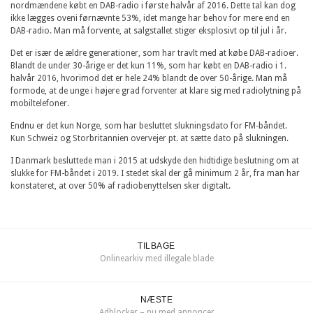
nordmændene købt en DAB-radio i første halvår af 2016. Dette tal kan dog
ikke lægges oveni førnævnte 53%, idet mange har behov for mere end en
DAB-radio. Man må forvente, at salgstallet stiger eksplosivt op til jul i år.
Det er især de ældre generationer, som har travlt med at købe DAB-radioer.
Blandt de under 30-årige er det kun 11%, som har købt en DAB-radio i 1.
halvår 2016, hvorimod det er hele 24% blandt de over 50-årige. Man må
formode, at de unge i højere grad forventer at klare sig med radiolytning på
mobiltelefoner.
Endnu er det kun Norge, som har besluttet slukningsdato for FM-båndet.
Kun Schweiz og Storbritannien overvejer pt. at sætte dato på slukningen.
I Danmark besluttede man i 2015 at udskyde den hidtidige beslutning om at
slukke for FM-båndet i 2019. I stedet skal der gå minimum 2 år, fra man har
konstateret, at over 50% af radiobenyttelsen sker digitalt.
TILBAGE
Onlinearkiv med illegale blade
NÆSTE
Adblocker – nu med annoncer