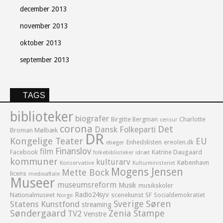
december 2013
november 2013
oktober 2013
september 2013
TAGS
biblioteker
biografer
Birgitte Bergman
Charlotte
censur
corona
Det
Dansk Folkeparti
Broman Mølbæk
DR
Kongelige Teater
EU
Enhedslisten
ereolen.dk
ebøger
Finanslov
film
Facebook
Katrine Daugaard
idræt
folkebiblioteker
kommuner
kulturarv
København
Konservative
Kulturministeriet
Mogens Jensen
Mette Bock
licens
medieaftale
Museer
museumsreform
Musik
musikskoler
Radio24syv
Nationalmuseet
scenekunst
SF
Socialdemokratiet
Norge
Sverige
Søren
Statens Kunstfond
streaming
Søndergaard
Zenia Stampe
TV2
Venstre