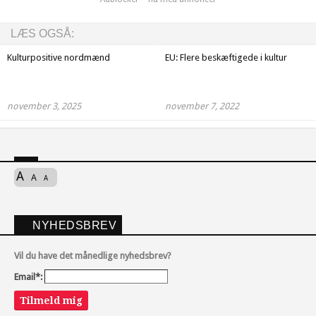
LÆS OGSÅ:
Kulturpositive nordmænd
EU: Flere beskæftigede i kultur
november 3, 2025
november 7, 2022
A
A
A
NYHEDSBREV
Vil du have det månedlige nyhedsbrev?
Email*:
Tilmeld mig