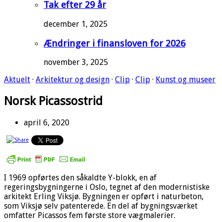
Tak efter 29 år
december 1, 2025
Ændringer i finansloven for 2026
november 3, 2025
Aktuelt
·
Arkitektur og design
·
Clip
·
Clip
·
Kunst og museer
Norsk Picassostrid
april 6, 2020
I 1969 opførtes den såkaldte Y-blokk, en af
regeringsbygningerne i Oslo, tegnet af den modernistiske
arkitekt Erling Viksjø. Bygningen er opført i naturbeton,
som Viksjø selv patenterede. En del af bygningsværket
omfatter Picassos fem første store vægmalerier.