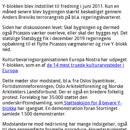
Y-blokken blev indstillet til fredning i juni 2011. Kun en
måned senere blev bygningen stærkt beskadiget gennem
Anders Breiviks terrorangreb på bl.a. regeringskvarteret.
Siden har diskussionen levet: Skal bygningen og dermed
også Picassos værker overleve, eller skal der bygges nyt. Det
statslige Statsbygg fik i december 2019 regeringens
opbakning til et flytte Picassos vægmalerier og rive Y-blokk
ned.
Kulturbevaringsorganisationen Europa Nostra har udpeget
Y-blokken, som en af
de 14 mest truede kulturarvssteder i
Europa
.
Dette møder stor modstand, bl.a. fra Oslos byantikvar,
Fortidsminneforeningen, Oslo Arkitektforening og Norske
Arkitekters Landsforbund. Der er også en bredere folkelig
protest. Foreløbig har 35.000 støttet den
underskriftsindsamling, som
Støtteaksjon for å bevare Y-
blokka
har igangsat. En demonstration foran Stortinget
samlede 1.500 demonstranter.
Modstanderne mod nedrivning har mange indsigelser, også
til den gennemførte formelle procedure. Hovedargumentet