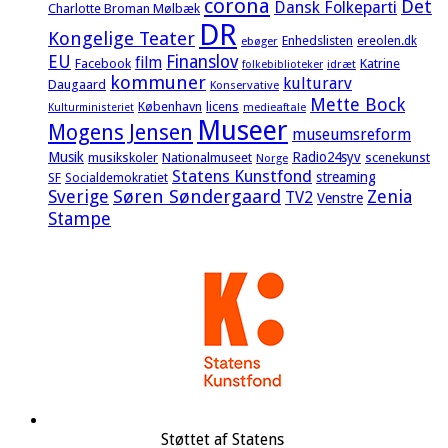
corona
Det
Dansk Folkeparti
Charlotte Broman Mølbæk
DR
Kongelige Teater
Enhedslisten
ereolen.dk
ebøger
EU
Finanslov
film
Facebook
Katrine
idræt
folkebiblioteker
kommuner
kulturarv
Daugaard
Konservative
Mette Bock
København
licens
Kulturministeriet
medieaftale
Museer
Mogens Jensen
museumsreform
Musik
Radio24syv
musikskoler
Nationalmuseet
scenekunst
Norge
Statens Kunstfond
streaming
SF
Socialdemokratiet
Sverige
Søren Søndergaard
Zenia
TV2
Venstre
Stampe
Støttet af Statens