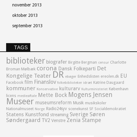
november 2013
oktober 2013
september 2013
TAGS
biblioteker
biografer
Birgitte Bergman
Charlotte
censur
corona
Det
Dansk Folkeparti
Broman Mølbæk
DR
Kongelige Teater
EU
Enhedslisten
ereolen.dk
ebøger
Finanslov
film
Facebook
Katrine Daugaard
idræt
folkebiblioteker
kommuner
kulturarv
København
Konservative
Kulturministeriet
Mogens Jensen
Mette Bock
licens
medieaftale
Museer
museumsreform
Musik
musikskoler
Radio24syv
Nationalmuseet
scenekunst
SF
Socialdemokratiet
Norge
Sverige
Søren
Statens Kunstfond
streaming
Søndergaard
Zenia Stampe
TV2
Venstre