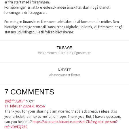
er fra start med i foreningen.
Forhåbningen er, at fx ereolen.dk inden årsskiftet skal indgå blandt
foreningens driftsopgaver.
Foreningen finansieres fremover udelukkende af kommunale midler. Den
hidtidige statslige støtte til Danskernes Digitale Bibliotek, vil fremover indgå i
statens udviklingspulje til folkebibliotekerne.
TILBAGE
Velkommen til Kolding Egnsteater
NÆSTE
Øhavsmuseet flytter
7 COMMENTS
创建个人账户
siger:
11. februar 2024 kl. 05:56
Thank you for your sharing. I am worried that I lack creative ideas. It is
your article that makes me full of hope. Thank you. But, I have a question,
can you help me?
https://accounts.binance.com/zh-CN/register-person?
ref=VDVEQ78S