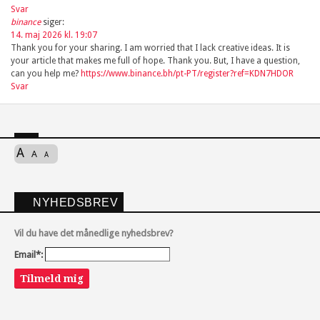
Svar
binance
siger:
14. maj 2026 kl. 19:07
Thank you for your sharing. I am worried that I lack creative ideas. It is
your article that makes me full of hope. Thank you. But, I have a question,
can you help me?
https://www.binance.bh/pt-PT/register?ref=KDN7HDOR
Svar
A
A
A
NYHEDSBREV
Vil du have det månedlige nyhedsbrev?
Email*:
Tilmeld mig