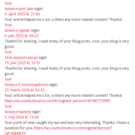
Svar
binance anm"alan
siger:
9. april 2025 kl. 21:02
Your article helped me a lot, is there any more related content? Thanks!
Svar
binance register
siger:
6. juni 2025 kl. 00:22
Thanks for sharing. I read many of your blog posts, cool, your blog is very
good.
Svar
Тегн акаунт жасау
siger:
19. juni 2025 kl. 16:51
Thanks for sharing. I read many of your blog posts, cool, your blog is very
good.
Svar
binance h"anvisningsbonus
siger:
23. marts 2026 kl. 03:32
Your article helped me a lot, is there any more related content? Thanks!
https://accounts.binance.com/tr/register-person?ref=MST5ZREF
Svar
binance тркелу
siger:
5. maj 2026 kl. 13:26
Your point of view caught my eye and was very interesting. Thanks. I have a
question for you.
https://accounts.binance.com/register/person?
ref=IXBIAFVY