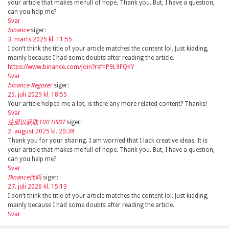
your article that makes me full of hope. Thank you. But, I have a question,
can you help me?
Svar
binance
siger:
3. marts 2025 kl. 11:55
I don’t think the title of your article matches the content lol. Just kidding,
mainly because I had some doubts after reading the article.
https://www.binance.com/join?ref=P9L9FQKY
Svar
binance Register
siger:
25. juli 2025 kl. 18:55
Your article helped me a lot, is there any more related content? Thanks!
Svar
注册以获取100 USDT
siger:
2. august 2025 kl. 20:38
Thank you for your sharing. I am worried that I lack creative ideas. It is
your article that makes me full of hope. Thank you. But, I have a question,
can you help me?
Svar
Binance代码
siger:
27. juli 2026 kl. 15:13
I don’t think the title of your article matches the content lol. Just kidding,
mainly because I had some doubts after reading the article.
Svar