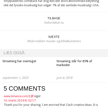
Vinylpladernes comeback har dog ikke den store økonomiske betydning,
idet det fysiske musiksalg kun udgør 7% af det samlede musiksalg i USA.
TILBAGE
Kulturdebat nu
NÆSTE
Aftale mellem museer og billedkunstnere
LÆS OGSÅ:
Streaming har overtaget
Streaming står for 85% af
markedet
september 1, 2025
juni 4, 2018
5 COMMENTS
www.binance.com注册
siger:
16. marts 2024 kl. 02:17
Thank you for your sharing. I am worried that I lack creative ideas. It is