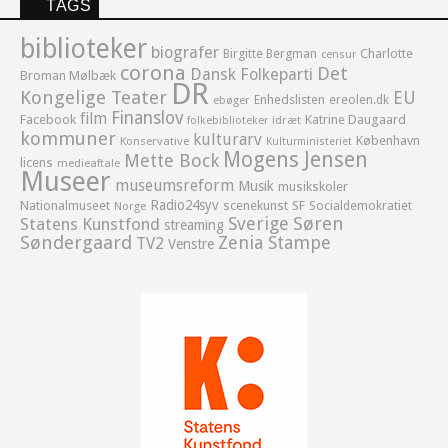
TAGS
biblioteker
biografer
Birgitte Bergman
Charlotte
censur
corona
Det
Dansk Folkeparti
Broman Mølbæk
DR
Kongelige Teater
EU
Enhedslisten
ereolen.dk
ebøger
Finanslov
film
Facebook
Katrine Daugaard
idræt
folkebiblioteker
kommuner
kulturarv
København
Konservative
Kulturministeriet
Mogens Jensen
Mette Bock
licens
medieaftale
Museer
museumsreform
Musik
musikskoler
Radio24syv
Nationalmuseet
scenekunst
SF
Socialdemokratiet
Norge
Sverige
Søren
Statens Kunstfond
streaming
Søndergaard
Zenia Stampe
TV2
Venstre