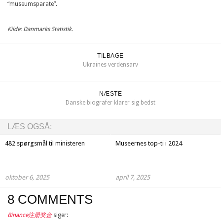
“museumsparate”.
Kilde: Danmarks Statistik.
TILBAGE
Ukraines verdensarv
NÆSTE
Danske biografer klarer sig bedst
LÆS OGSÅ:
482 spørgsmål til ministeren
Museernes top-ti i 2024
oktober 6, 2025
april 7, 2025
8 COMMENTS
Binance注册奖金
siger: