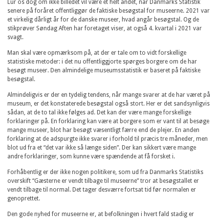
Lur os dog om ikke billedet vil være et helt andet, når Danmarks Statistik
senere på foråret offentliggør de faktiske besøgstal for museerne. 2021 var
et virkelig dårligt år for de danske museer, hvad angår besøgstal. Og de
stikprøver Søndag Aften har foretaget viser, at også 4. kvartal i 2021 var
svagt.
Man skal være opmærksom på, at der er tale om to vidt forskellige
statistiske metoder: i det nu offentliggjorte spørges borgere om de har
besøgt museer. Den almindelige museumsstatistik er baseret på faktiske
besøgstal.
Almindeligvis er der en tydelig tendens, når mange svarer at de har været på
museum, er det konstaterede besøgstal også stort. Her er det sandsynligvis
sådan, at de to tal ikke følges ad. Det kan der være mange forskellige
forklaringer på. En forklaring kan være at borgere som er vant til at besøge
mange museer, blot har besøgt væsentligt færre end de plejer. En anden
forklaring at de adspurgte ikke svarer i forhold til præcis tre måneder, men
blot ud fra et “det var ikke så længe siden”. Der kan sikkert være mange
andre forklaringer, som kunne være spændende at få forsket i.
Forhåbentlig er der ikke nogen politikere, som ud fra Danmarks Statistiks
overskift “Gæsterne er vendt tilbage til museerne” tror at besøgstallet er
vendt tilbage til normal. Det tager desværre fortsat tid før normalen er
genoprettet.
Den gode nyhed for museerne er, at befolkningen i hvert fald stadig er