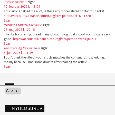
开设Binance账户
siger:
12. februar 2026 kl. 18:04
Your article helped me a lot, is there any more related content? Thanks!
https://accounts.binance.com/tr/register-person?ref=MST5ZREF
Svar
Учетная запись в binance
siger:
25. maj 2026 kl. 22:15
Thanks for sharing. I read many of your blog posts, cool, your blog is very
good.
https://accounts.binance.info/register/person?ref=IHJUI7TF
Svar
registrera dig f"or binance
siger:
8. juni 2026 kl. 11:49
I don’t think the title of your article matches the content lol. Just kidding,
mainly because I had some doubts after reading the article.
Svar
A
A
A
NYHEDSBREV