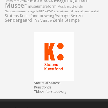
Mogens Jensen
Mette Bock
licens
medieaftale
Museer
museumsreform
Musik
musikskoler
Radio24syv
Nationalmuseet
scenekunst
SF
Socialdemokratiet
Norge
Sverige
Søren
Statens Kunstfond
streaming
Søndergaard
Zenia Stampe
TV2
Venstre
Støttet af Statens
Kunstfonds
Tidsskriftstøtteudvalg