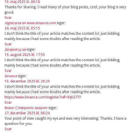
10. maj 2025 kl. 06:16
Thanks for sharing. I read many of your blog posts, cool, your blog is very
good.
Svar
registrarse en www.binance.com
siger:
24. maj 2025 kl. 05:15
I don’t think the title of your article matches the content lol. Just kidding,
mainly because I had some doubts after reading the article.
Svar
Zarejestruj sie
siger:
19. august 2025 kl. 17:55
I don’t think the title of your article matches the content lol. Just kidding,
mainly because I had some doubts after reading the article.
Svar
binance
siger:
10. december 2025 kl. 20:29
I don’t think the title of your article matches the content lol. Just kidding,
mainly because I had some doubts after reading the article.
https://www.binance.com/register?ref=IHJUI7TF
Svar
бнанс Створити акаунт
siger:
27. december 2025 kl. 06:24
Your point of view caught my eye and was very interesting. Thanks. I have a
question for you.
Svar