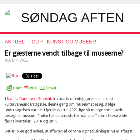
AKTUELT
·
CLIP
·
KUNST OG MUSEER
Er gæsterne vendt tilbage til museerne?
marts 7, 2022
I
Nyt fra Danmarks Statistik
fra marts offentliggøres den seneste
kulturvaneundersøgelse, denne gang om museumsbesøg. Ifølge
undersøgelsen var der i fjerde kvartal 2021 lige så mange som havde
besøgt et museum “inden for de seneste tre måneder” som i tilsvarende
fjerde kvartaler i 2018 og 2019.
Det er jo en god nyhed, at effekten af corona og nedlukninger nu er aftaget.