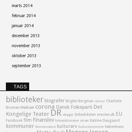
marts 2014
februar 2014
januar 2014
december 2013
november 2013
oktober 2013
september 2013
TAGS
biblioteker
biografer
Birgitte Bergman
Charlotte
censur
corona
Det
Dansk Folkeparti
Broman Mølbæk
DR
Kongelige Teater
EU
Enhedslisten
ereolen.dk
ebøger
Finanslov
film
Facebook
Katrine Daugaard
idræt
folkebiblioteker
kommuner
kulturarv
København
Konservative
Kulturministeriet