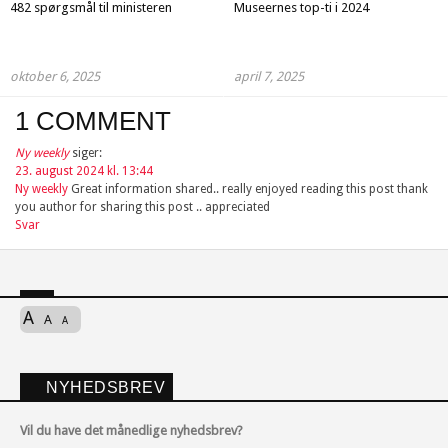
482 spørgsmål til ministeren
Museernes top-ti i 2024
oktober 6, 2025
april 7, 2025
1 COMMENT
Ny weekly
siger:
23. august 2024 kl. 13:44
Ny weekly
Great information shared.. really enjoyed reading this post thank
you author for sharing this post .. appreciated
Svar
A
A
A
NYHEDSBREV
Vil du have det månedlige nyhedsbrev?