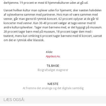
derhjemme. 19 procent er mest til hjemmekulturen uden at gå ud.
Uanset hvilken kultur man oplever uden for hjememt, sker næsten halvdelen
af oplevelserne sammen med partneren. Hvis man vil være sammen med
venner, går man gerne til rytmisk koncert. 62 procent oplyser at de går til
koncerter med venner. Kun 30-40 procent vælger at tage venner med til
andre kulturoplevelser. Tager man børnene med, er det hyppigt på museum.
28 procent tager børn med på museum, 18 procent tager dem med i
teateret, mens kun omkring ti procent tager børnene med til koncert, uanset
om det er rytmisk eller klassisk.
Kilde:
Applaus.nu
.
TILBAGE
Biografsalget stagnerer
NÆSTE
At fremme det analoge og det digitale samtidig
LÆS OGSÅ: