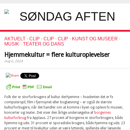
AKTUELT
·
CLIP
·
CLIP
·
CLIP
·
KUNST OG MUSEER
·
MUSIK
·
TEATER OG DANS
Hjemmekultur = flere kulturoplevelser
maj 6, 2024
Folk der er storforbrugere af kultur derhjemme – hvadenten det er fx
computerspil, film i fjernsynet eller boglæsning – er også de største
kulturforbugere, når det handler om at komme i byen og opleve fx museer,
koncerter og teater. Det viser den årlige undersøgelse af
borgernes
kulturforbrug
fra Applaus. 27 procent af borgerne er storforbrugere, både
hjemme og ude. 31 procent er sporadiske brugere, både hjemme og ude. 23
procent er mest til livekultur uden at være lyttende, spillende eller læsende