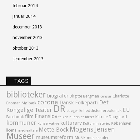
februar 2014
januar 2014
december 2013
november 2013
oktober 2013
september 2013
TAGS
biblioteker
biografer
Birgitte Bergman
Charlotte
censur
corona
Det
Dansk Folkeparti
Broman Mølbæk
DR
Kongelige Teater
EU
Enhedslisten
ereolen.dk
ebøger
Finanslov
film
Facebook
Katrine Daugaard
idræt
folkebiblioteker
kommuner
kulturarv
København
Konservative
Kulturministeriet
Mogens Jensen
Mette Bock
licens
medieaftale
Museer
museumsreform
Musik
musikskoler