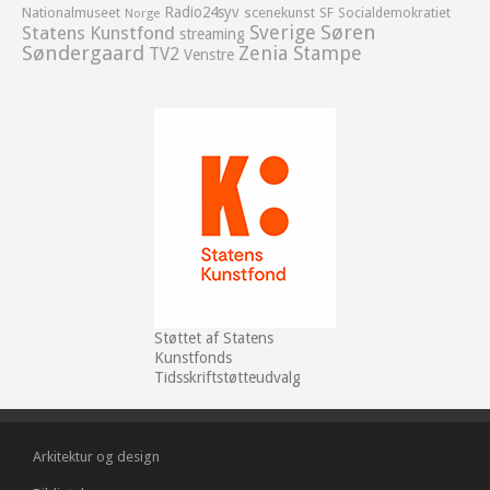
Radio24syv
Nationalmuseet
scenekunst
SF
Socialdemokratiet
Norge
Sverige
Søren
Statens Kunstfond
streaming
Søndergaard
Zenia Stampe
TV2
Venstre
Støttet af Statens
Kunstfonds
Tidsskriftstøtteudvalg
Arkitektur og design