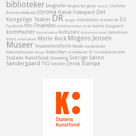
biblioteker
biografer
Birgitte Bergman
Charlotte
censur
corona
Det
Dansk Folkeparti
Broman Mølbæk
DR
Kongelige Teater
EU
Enhedslisten
ereolen.dk
ebøger
Finanslov
film
Facebook
Katrine Daugaard
idræt
folkebiblioteker
kommuner
kulturarv
København
Konservative
Kulturministeriet
Mogens Jensen
Mette Bock
licens
medieaftale
Museer
museumsreform
Musik
musikskoler
Radio24syv
Nationalmuseet
scenekunst
SF
Socialdemokratiet
Norge
Sverige
Søren
Statens Kunstfond
streaming
Søndergaard
Zenia Stampe
TV2
Venstre