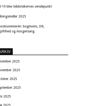
d-19 blev bibliotekernes vendepunkt
dningsmidler 2025
booksommeren: bogmoms, DR,
ngsfrihed og morgensang
ARKIV
ecember 2025
ovember 2025
ktober 2025
eptember 2025
uni 2025
aj 2025