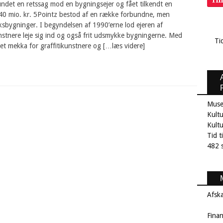
Ti
undet en retssag mod en bygningsejer og fået tilkendt en
 40 mio. kr. 5Pointz bestod af en række forbundne, men
ksbygninger. I begyndelsen af 1990’erne lod ejeren af
stnere leje sig ind og også frit udsmykke bygningerne. Med
Ti
 et mekka for graffitikunstnere og […læs videre]
Muse
Kultu
Kult
Tid t
482 s
Afsk
Fina