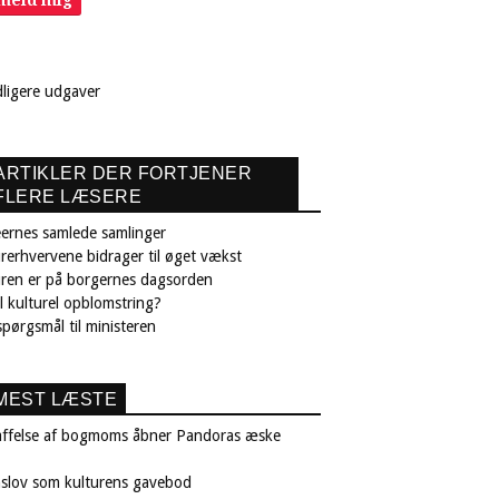
lmeld mig
dligere udgaver
ARTIKLER DER FORTJENER
FLERE LÆSERE
ernes samlede samlinger
rerhvervene bidrager til øget vækst
uren er på borgernes dagsorden
il kulturel opblomstring?
pørgsmål til ministeren
MEST LÆSTE
affelse af bogmoms åbner Pandoras æske
nslov som kulturens gavebod