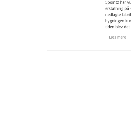
5pointz har v
erstatning på
nedlagte fabri
bygningen kun
tiden blev det
Læs mere