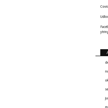
Covi
Udlo
Face
ytri
d
n
o
s
j
m