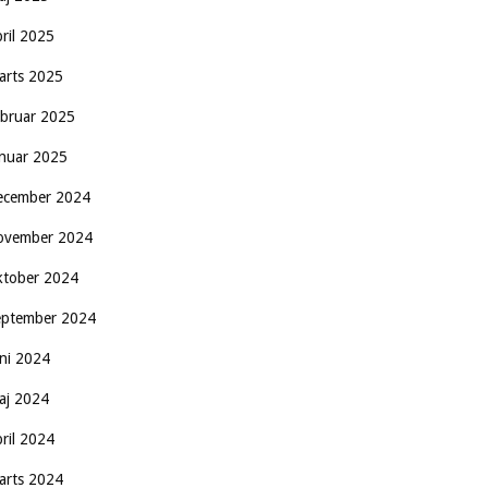
pril 2025
arts 2025
ebruar 2025
anuar 2025
ecember 2024
ovember 2024
ktober 2024
eptember 2024
uni 2024
aj 2024
pril 2024
arts 2024