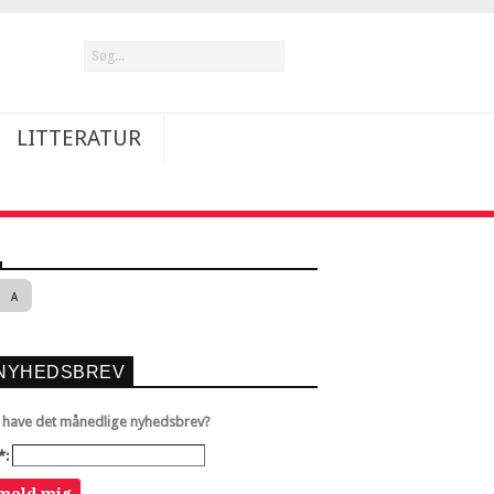
LITTERATUR
A
NYHEDSBREV
u have det månedlige nyhedsbrev?
*: