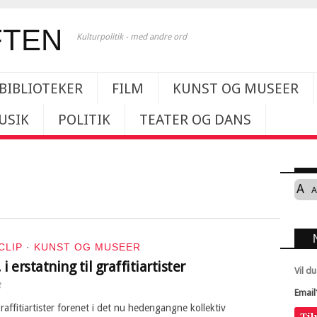
Kulturpolitik - med andre ord
BIBLIOTEKER
FILM
KUNST OG MUSEER
USIK
POLITIK
TEATER OG DANS
A
A
CLIP
·
KUNST OG MUSEER
 i erstatning til graffitiartister
Vil d
8
Email
affitiartister forenet i det nu hedengangne kollektiv