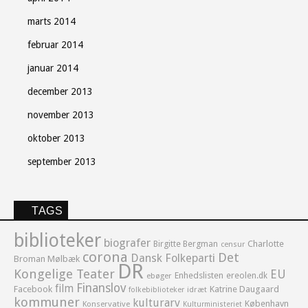
marts 2014
februar 2014
januar 2014
december 2013
november 2013
oktober 2013
september 2013
TAGS
biblioteker
biografer
Birgitte Bergman
Charlotte
censur
corona
Det
Dansk Folkeparti
Broman Mølbæk
DR
Kongelige Teater
EU
Enhedslisten
ereolen.dk
ebøger
Finanslov
film
Facebook
Katrine Daugaard
idræt
folkebiblioteker
kommuner
kulturarv
København
Konservative
Kulturministeriet