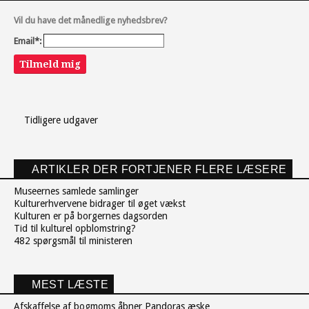
Vil du have det månedlige nyhedsbrev?
Email*:
Tilmeld mig
Tidligere udgaver
ARTIKLER DER FORTJENER FLERE LÆSERE
Museernes samlede samlinger
Kulturerhvervene bidrager til øget vækst
Kulturen er på borgernes dagsorden
Tid til kulturel opblomstring?
482 spørgsmål til ministeren
MEST LÆSTE
Afskaffelse af bogmoms åbner Pandoras æske