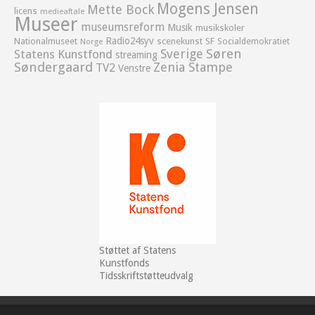
Mogens Jensen
Mette Bock
licens
medieaftale
Museer
museumsreform
Musik
musikskoler
Radio24syv
Nationalmuseet
scenekunst
SF
Socialdemokratiet
Norge
Sverige
Søren
Statens Kunstfond
streaming
Søndergaard
Zenia Stampe
TV2
Venstre
Støttet af Statens
Kunstfonds
Tidsskriftstøtteudvalg