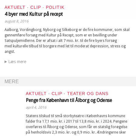
AKTUELT
·
CLIP
·
POLITIK
4 byer med Kultur på recept
august 8, 2016
Aalborg, Vordingborg, Nyborg og Silkeborg er de fire kommuner, som skal
gennemføre forsøg med Kultur på Recept, som er en bevilling under
Satspuljemidlerne. Der er afsat i alt 7 mio. kr. til de fire byers forsøg
med kulturelle tilbud til borgere med let til moderat depression, stress og
angst.
Læs mere
MERE
AKTUELT
·
CLIP
·
TEATER OG DANS
Penge fra København til Ålborg og Odense
april 4, 2016
Statens tilskud til små storbyteatre i Københavns kommune
falder fra 17,1 mio. kr. i 2017 til 13,8 mio. kr. i 2024. Pengene
overføres til Ålborg og Odense, som får en statslig forøgelse
på henholdsvis 2,3 mio. kr. og 0,9 mio. kr. Ændringerne sker