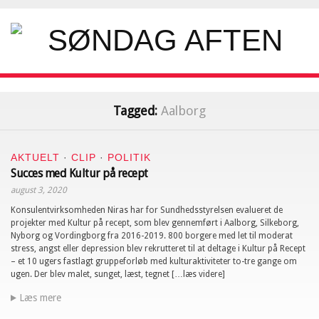
Tagged:
Aalborg
AKTUELT
·
CLIP
·
POLITIK
Succes med Kultur på recept
august 3, 2020
Konsulentvirksomheden Niras har for Sundhedsstyrelsen evalueret de
projekter med Kultur på recept, som blev gennemført i Aalborg, Silkeborg,
Nyborg og Vordingborg fra 2016-2019. 800 borgere med let til moderat
stress, angst eller depression blev rekrutteret til at deltage i Kultur på Recept
– et 10 ugers fastlagt gruppeforløb med kulturaktiviteter to-tre gange om
ugen. Der blev malet, sunget, læst, tegnet […læs videre]
Læs mere