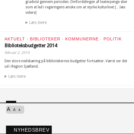
gradvist gennem perioden. Omfordelingen af teaterpenge sker
som et led i regeringens ønske om at styrke kulturlivet […læs
videre]
Læs mere
AKTUELT
·
BIBLIOTEKER
·
KOMMUNERNE
·
POLITIK
Biblioteksbudgetter 2014
februar 2, 2014
Den store nedskæring på bibliotekernes budgetter fortsætter. Værst ser det
ud i Region Sjælland.
Læs mere
A
A
A
NYHEDSBREV