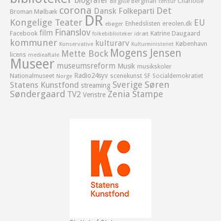
biografer
Birgitte Bergman
Charlotte
censur
corona
Det
Dansk Folkeparti
Broman Mølbæk
DR
Kongelige Teater
EU
Enhedslisten
ereolen.dk
ebøger
Finanslov
film
Facebook
Katrine Daugaard
idræt
folkebiblioteker
kommuner
kulturarv
København
Konservative
Kulturministeriet
Mogens Jensen
Mette Bock
licens
medieaftale
Museer
museumsreform
Musik
musikskoler
Radio24syv
Nationalmuseet
scenekunst
SF
Socialdemokratiet
Norge
Sverige
Søren
Statens Kunstfond
streaming
Søndergaard
Zenia Stampe
TV2
Venstre