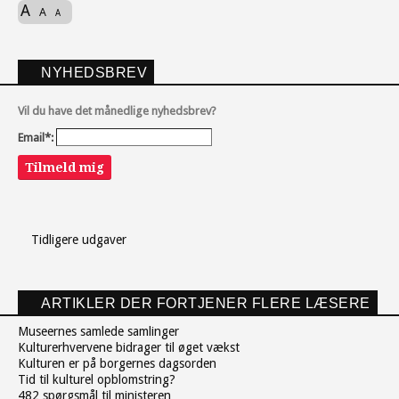
A
A
A
NYHEDSBREV
Vil du have det månedlige nyhedsbrev?
Email*:
Tilmeld mig
Tidligere udgaver
ARTIKLER DER FORTJENER FLERE LÆSERE
Museernes samlede samlinger
Kulturerhvervene bidrager til øget vækst
Kulturen er på borgernes dagsorden
Tid til kulturel opblomstring?
482 spørgsmål til ministeren