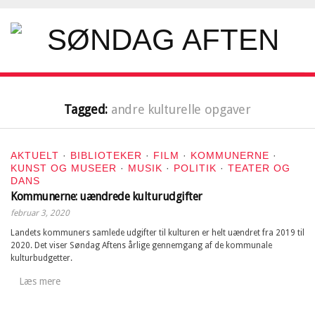
Tagged:
andre kulturelle opgaver
AKTUELT
·
BIBLIOTEKER
·
FILM
·
KOMMUNERNE
·
KUNST OG MUSEER
·
MUSIK
·
POLITIK
·
TEATER OG
DANS
Kommunerne: uændrede kulturudgifter
februar 3, 2020
Landets kommuners samlede udgifter til kulturen er helt uændret fra 2019 til
2020. Det viser Søndag Aftens årlige gennemgang af de kommunale
kulturbudgetter.
Læs mere