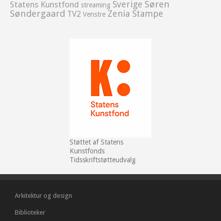
Sverige
Søren
Statens Kunstfond
streaming
Søndergaard
Zenia Stampe
TV2
Venstre
Støttet af Statens
Kunstfonds
Tidsskriftstøtteudvalg
Arkitektur og design
Biblioteker