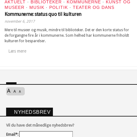
AKTUELT
·
BIBLIOTEKER
·
KOMMUNERNE
·
KUNST OG
MUSEER
·
MUSIK
·
POLITIK
·
TEATER OG DANS
Kommunerne: status quo til kulturen
november 6, 2017
Mere til museer og musik, mindre til biblioteker. Det er den korte status for
de forgangne fire år i kommunerne. Som helhed har kommunerne friholdt
kulturen for besparelser.
Læs mere
A
A
A
NYHEDSBREV
Vil du have det månedlige nyhedsbrev?
Email*: