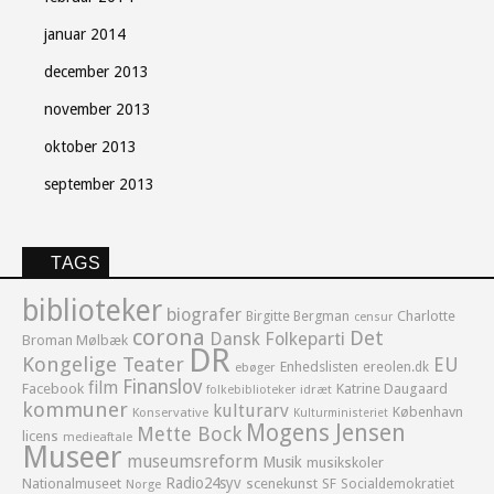
januar 2014
december 2013
november 2013
oktober 2013
september 2013
TAGS
biblioteker
biografer
Birgitte Bergman
Charlotte
censur
corona
Det
Dansk Folkeparti
Broman Mølbæk
DR
Kongelige Teater
EU
Enhedslisten
ereolen.dk
ebøger
Finanslov
film
Facebook
Katrine Daugaard
idræt
folkebiblioteker
kommuner
kulturarv
København
Konservative
Kulturministeriet
Mogens Jensen
Mette Bock
licens
medieaftale
Museer
museumsreform
Musik
musikskoler
Radio24syv
Nationalmuseet
scenekunst
SF
Socialdemokratiet
Norge