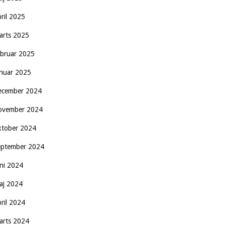
pril 2025
arts 2025
ebruar 2025
anuar 2025
ecember 2024
ovember 2024
ktober 2024
eptember 2024
uni 2024
aj 2024
pril 2024
arts 2024