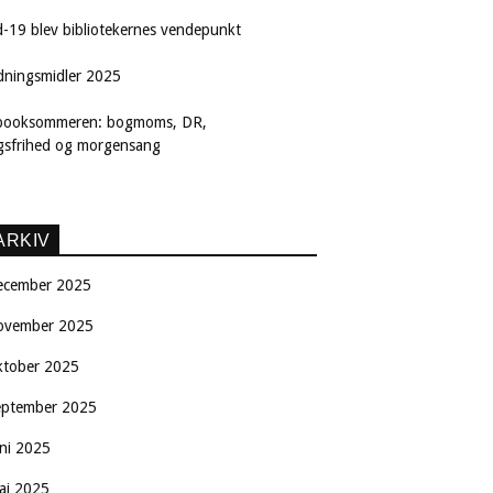
d-19 blev bibliotekernes vendepunkt
dningsmidler 2025
booksommeren: bogmoms, DR,
ngsfrihed og morgensang
ARKIV
ecember 2025
ovember 2025
ktober 2025
eptember 2025
uni 2025
aj 2025