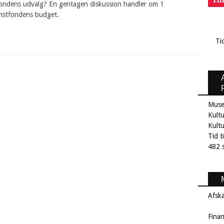
Ti
f fondens udvalg? En gentagen diskussion handler om 1
unstfondens budget.
Ti
Muse
Kultu
Kult
Tid t
482 s
Afsk
Fina