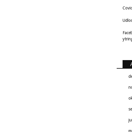
Covi
Udlo
Face
ytri
d
n
o
s
j
m