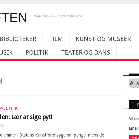
Kulturpolitik - med andre ord
BIBLIOTEKER
FILM
KUNST OG MUSEER
USIK
POLITIK
TEATER OG DANS
l
A
A
POLITIK
en: Lær at sige pyt!
Vil d
22
Email
dlemmer i Statens Kunstfond søge om penge, mens de