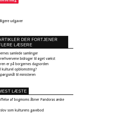
lmeld mig
dligere udgaver
ARTIKLER DER FORTJENER
FLERE LÆSERE
ernes samlede samlinger
rerhvervene bidrager til øget vækst
uren er på borgernes dagsorden
il kulturel opblomstring?
pørgsmål til ministeren
MEST LÆSTE
affelse af bogmoms åbner Pandoras æske
nslov som kulturens gavebod