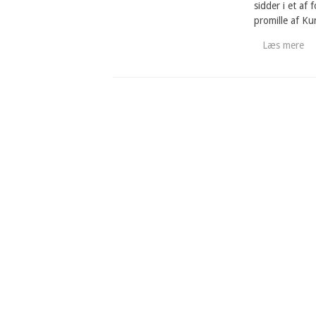
sidder i et a
promille af K
Læs mere