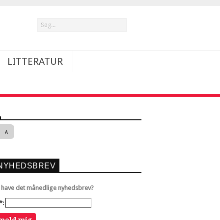
LITTERATUR
A
NYHEDSBREV
u have det månedlige nyhedsbrev?
*: