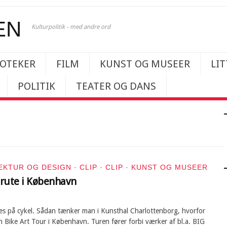
Kulturpolitik - med andre ord
IOTEKER
FILM
KUNST OG MUSEER
LI
POLITIK
TEATER OG DANS
EKTUR OG DESIGN
·
CLIP
·
CLIP
·
KUNST OG MUSEER
lrute i København
es på cykel. Sådan tænker man i Kunsthal Charlottenborg, hvorfor
 Bike Art Tour i København. Turen fører forbi værker af bl.a. BIG