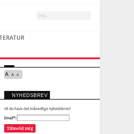
TTERATUR
A
A
A
NYHEDSBREV
Vil du have det månedlige nyhedsbrev?
Email*:
Tilmeld mig