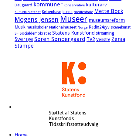
kommuner
kulturarv
Daugaard
Konservative
Mette Bock
København
licens
Kulturministeriet
medieaftale
Museer
Mogens Jensen
museumsreform
Musik
Radio24syv
musikskoler
Nationalmuseet
scenekunst
Norge
Statens Kunstfond
streaming
SF
Socialdemokratiet
Sverige
Søren Søndergaard
Zenia
TV2
Venstre
Stampe
Støttet af Statens
Kunstfonds
Tidsskriftstøtteudvalg
Home