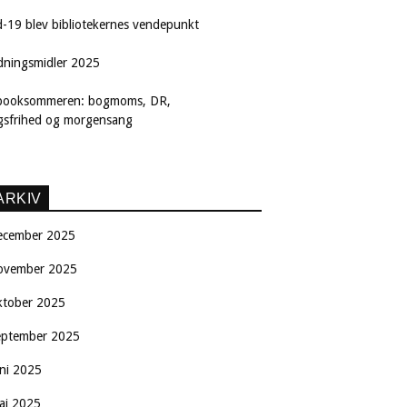
d-19 blev bibliotekernes vendepunkt
dningsmidler 2025
booksommeren: bogmoms, DR,
ngsfrihed og morgensang
ARKIV
ecember 2025
ovember 2025
ktober 2025
eptember 2025
uni 2025
aj 2025