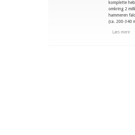
komplette hebr
omkring 2 mill
hammeren falde
(ca. 200-340 m
Læs mere