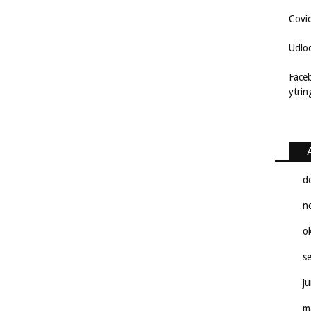
Covi
Udlo
Face
ytri
d
n
o
s
j
m