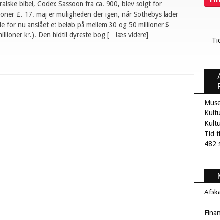
Ti
aiske bibel, Codex Sassoon fra ca. 900, blev solgt for
ioner £. 17. maj er muligheden der igen, når Sothebys lader
 for nu anslået et beløb på mellem 30 og 50 millioner $
illioner kr.). Den hidtil dyreste bog […læs videre]
Ti
Muse
Kultu
Kult
Tid t
482 s
Afsk
Fina