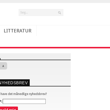
LITTERATUR
A
NYHEDSBREV
u have det månedlige nyhedsbrev?
*: