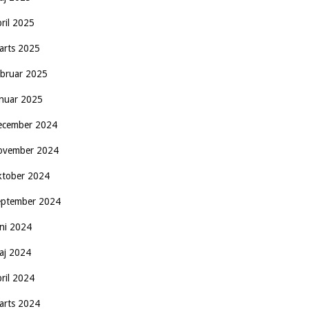
pril 2025
arts 2025
ebruar 2025
anuar 2025
ecember 2024
ovember 2024
ktober 2024
eptember 2024
uni 2024
aj 2024
pril 2024
arts 2024