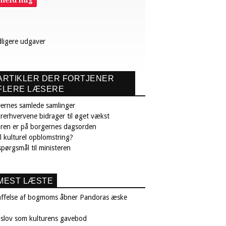
lmeld mig
dligere udgaver
ARTIKLER DER FORTJENER
FLERE LÆSERE
ernes samlede samlinger
rerhvervene bidrager til øget vækst
uren er på borgernes dagsorden
il kulturel opblomstring?
pørgsmål til ministeren
MEST LÆSTE
affelse af bogmoms åbner Pandoras æske
nslov som kulturens gavebod