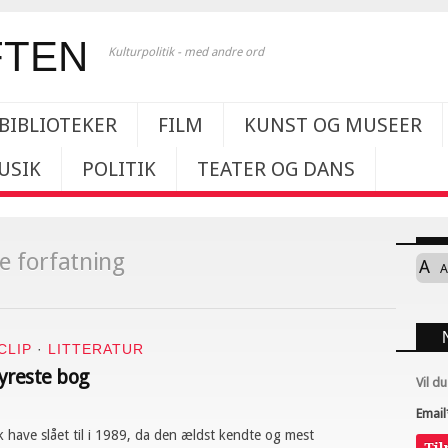
Kulturpolitik - med andre ord
BIBLIOTEKER
FILM
KUNST OG MUSEER
USIK
POLITIK
TEATER OG DANS
e forfatning
A
A
CLIP
·
LITTERATUR
yreste bog
Vil d
Email
 have slået til i 1989, da den ældst kendte og mest