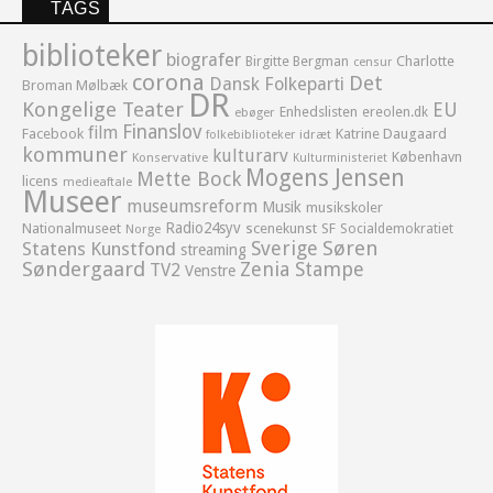
TAGS
biblioteker
biografer
Birgitte Bergman
Charlotte
censur
corona
Det
Dansk Folkeparti
Broman Mølbæk
DR
Kongelige Teater
EU
Enhedslisten
ereolen.dk
ebøger
Finanslov
film
Facebook
Katrine Daugaard
idræt
folkebiblioteker
kommuner
kulturarv
København
Konservative
Kulturministeriet
Mogens Jensen
Mette Bock
licens
medieaftale
Museer
museumsreform
Musik
musikskoler
Radio24syv
Nationalmuseet
scenekunst
SF
Socialdemokratiet
Norge
Sverige
Søren
Statens Kunstfond
streaming
Søndergaard
Zenia Stampe
TV2
Venstre