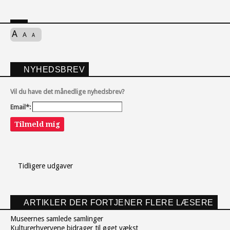
A
A
A
NYHEDSBREV
Vil du have det månedlige nyhedsbrev?
Email*:
Tilmeld mig
Tidligere udgaver
ARTIKLER DER FORTJENER FLERE LÆSERE
Museernes samlede samlinger
Kulturerhvervene bidrager til øget vækst