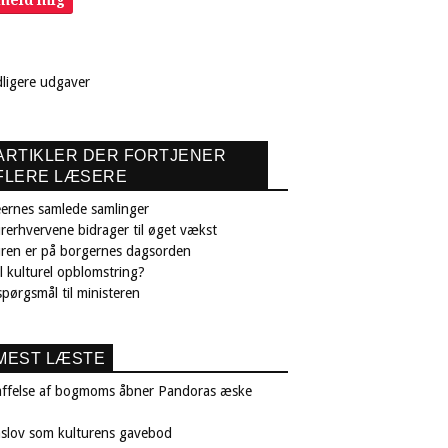
lmeld mig
dligere udgaver
ARTIKLER DER FORTJENER
FLERE LÆSERE
ernes samlede samlinger
rerhvervene bidrager til øget vækst
uren er på borgernes dagsorden
il kulturel opblomstring?
pørgsmål til ministeren
MEST LÆSTE
affelse af bogmoms åbner Pandoras æske
nslov som kulturens gavebod