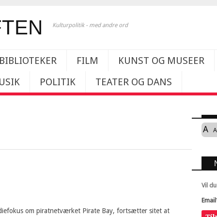
Kulturpolitik - med andre ord
BIBLIOTEKER
FILM
KUNST OG MUSEER
USIK
POLITIK
TEATER OG DANS
A
A
Vil d
Email
efokus om piratnetværket Pirate Bay, fortsætter sitet at