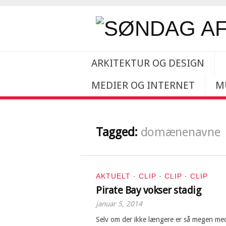
ARKITEKTUR OG DESIGN
MEDIER OG INTERNET
M
Tagged:
domænenavne
AKTUELT
·
CLIP
·
CLIP
·
CLIP
Pirate Bay vokser stadig
januar 5, 2014
Selv om der ikke længere er så megen medi