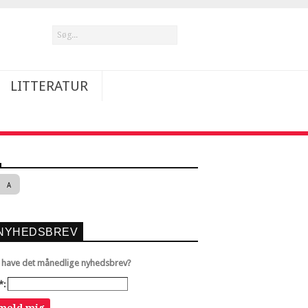
LITTERATUR
A
NYHEDSBREV
u have det månedlige nyhedsbrev?
*: