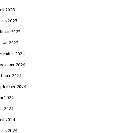
pril 2025
arts 2025
ebruar 2025
anuar 2025
ecember 2024
ovember 2024
ktober 2024
eptember 2024
uni 2024
aj 2024
pril 2024
arts 2024