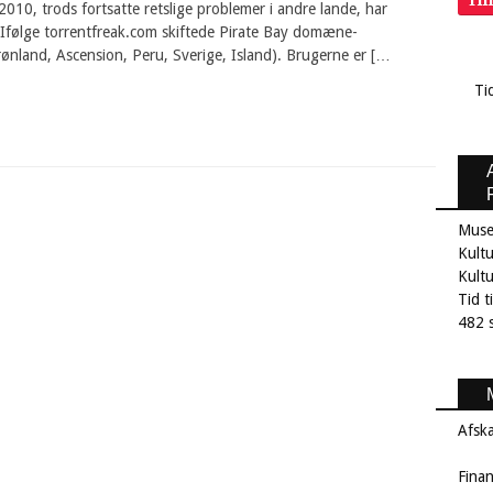
Ti
2010, trods fortsatte retslige problemer i andre lande, har
Ifølge torrentfreak.com skiftede Pirate Bay domæne-
ønland, Ascension, Peru, Sverige, Island). Brugerne er […
Ti
Muse
Kultu
Kult
Tid t
482 s
Afsk
Fina