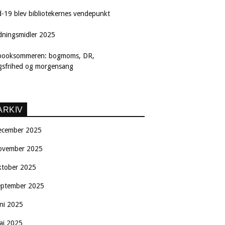
d-19 blev bibliotekernes vendepunkt
dningsmidler 2025
booksommeren: bogmoms, DR,
ngsfrihed og morgensang
ARKIV
ecember 2025
ovember 2025
ktober 2025
eptember 2025
uni 2025
aj 2025