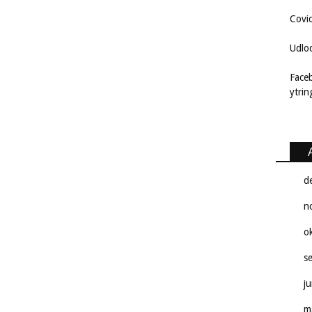
Covi
Udlo
Face
ytri
d
n
o
s
j
m