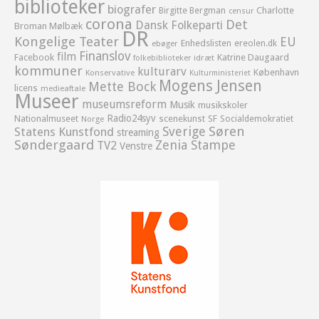
biblioteker
biografer
Birgitte Bergman
Charlotte
censur
corona
Det
Dansk Folkeparti
Broman Mølbæk
DR
Kongelige Teater
EU
Enhedslisten
ereolen.dk
ebøger
Finanslov
film
Facebook
Katrine Daugaard
idræt
folkebiblioteker
kommuner
kulturarv
København
Konservative
Kulturministeriet
Mogens Jensen
Mette Bock
licens
medieaftale
Museer
museumsreform
Musik
musikskoler
Radio24syv
Nationalmuseet
scenekunst
SF
Socialdemokratiet
Norge
Sverige
Søren
Statens Kunstfond
streaming
Søndergaard
Zenia Stampe
TV2
Venstre