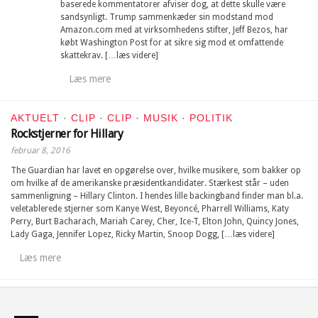
baserede kommentatorer afviser dog, at dette skulle være
sandsynligt. Trump sammenkæder sin modstand mod
Amazon.com med at virksomhedens stifter, Jeff Bezos, har
købt Washington Post for at sikre sig mod et omfattende
skattekrav. […læs videre]
Læs mere
AKTUELT
·
CLIP
·
CLIP
·
MUSIK
·
POLITIK
Rockstjerner for Hillary
februar 8, 2016
The Guardian har lavet en opgørelse over, hvilke musikere, som bakker op
om hvilke af de amerikanske præsidentkandidater. Stærkest står – uden
sammenligning – Hillary Clinton. I hendes lille backingband finder man bl.a.
veletablerede stjerner som Kanye West, Beyoncé, Pharrell Williams, Katy
Perry, Burt Bacharach, Mariah Carey, Cher, Ice-T, Elton John, Quincy Jones,
Lady Gaga, Jennifer Lopez, Ricky Martin, Snoop Dogg, […læs videre]
Læs mere