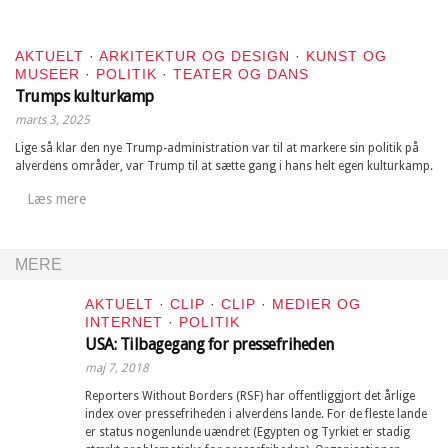
AKTUELT
·
ARKITEKTUR OG DESIGN
·
KUNST OG
MUSEER
·
POLITIK
·
TEATER OG DANS
Trumps kulturkamp
marts 3, 2025
Lige så klar den nye Trump-administration var til at markere sin politik på
alverdens områder, var Trump til at sætte gang i hans helt egen kulturkamp.
Læs mere
MERE
AKTUELT
·
CLIP
·
CLIP
·
MEDIER OG
INTERNET
·
POLITIK
USA: Tilbagegang for pressefriheden
maj 7, 2018
Reporters Without Borders (RSF) har offentliggjort det årlige
index over pressefriheden i alverdens lande. For de fleste lande
er status nogenlunde uændret (Egypten og Tyrkiet er stadig