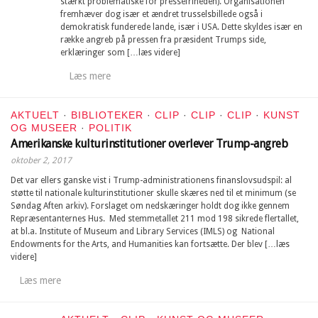
stærkt problematiske for pressefriheden). Organisationen
fremhæver dog især et ændret trusselsbillede også i
demokratisk funderede lande, især i USA. Dette skyldes især en
række angreb på pressen fra præsident Trumps side,
erklæringer som […læs videre]
Læs mere
AKTUELT
·
BIBLIOTEKER
·
CLIP
·
CLIP
·
CLIP
·
KUNST
OG MUSEER
·
POLITIK
Amerikanske kulturinstitutioner overlever Trump-angreb
oktober 2, 2017
Det var ellers ganske vist i Trump-administrationens finanslovsudspil: al
støtte til nationale kulturinstitutioner skulle skæres ned til et minimum (se
Søndag Aften arkiv). Forslaget om nedskæringer holdt dog ikke gennem
Repræsentanternes Hus. Med stemmetallet 211 mod 198 sikrede flertallet,
at bl.a. Institute of Museum and Library Services (IMLS) og National
Endowments for the Arts, and Humanities kan fortsætte. Der blev […læs
videre]
Læs mere