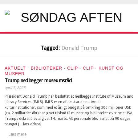
Tagged:
Donald Trump
AKTUELT
·
BIBLIOTEKER
·
CLIP
·
CLIP
·
KUNST OG
MUSEER
Trump nedlægger museumsråd
april 7, 2025
Præsident Donald Trump har besluttet at nedlægge Institute of Museum and
Library Services (IMLS). IMLS er en af de største nationale
kulturinstitutioner, som med et årligt budget på omkring 300 millioner USD
(ca. 2 milliarder dkr) har givet tilskud til museer og biblioteker over hele USA.
Trumps dekret blev afgivet 14. marts. Alt personale blev sendt på 90 dages
tvunget […læs videre]
Læs mere