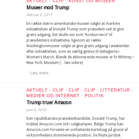
AKTUELT
·
CLIP
·
KUNST OG MUSEER
Museer mod Trump
februar 6, 2017
En række større amerikanske museer valgte at markere
indsættelsen af Donald Trump som præsident ved at give
gratis adgang. Det skulle ses som “konkurrence” til
præsidentens indsættelse, ligesom en række
Washingtonmuseer valgte at give gratis adgang i weekenden
efter indsættelsen, som en særlig gestus til deltagerne i
Women’s March. Blandt de aktionerende museer er fx Whitney i
New York, Museum […læs videre]
Læs mere
AKTUELT
·
CLIP
·
CLIP
·
CLIP
·
LITTERATUR
·
MEDIER OG INTERNET
·
POLITIK
Trump truer Amazon
juni 6, 2016
Den republikanske præsidentkandidat, Donald Trump, har
trukket Amazon.com ind i valgkampen. Ifølge Trump kan
Amazon.com forvente en omfattende kartelsag på grund af
virksomhedens dominerende position. De fleste juridisk