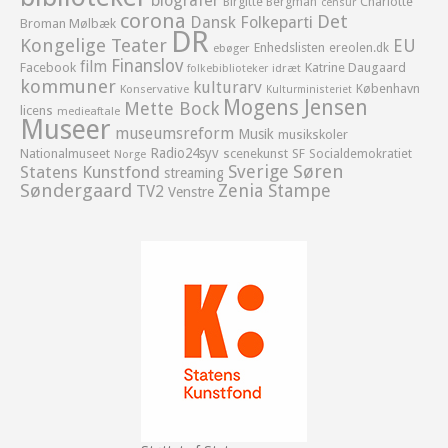
biografer
Birgitte Bergman
Charlotte
censur
corona
Det
Dansk Folkeparti
Broman Mølbæk
DR
Kongelige Teater
EU
Enhedslisten
ereolen.dk
ebøger
Finanslov
film
Facebook
Katrine Daugaard
idræt
folkebiblioteker
kommuner
kulturarv
København
Konservative
Kulturministeriet
Mogens Jensen
Mette Bock
licens
medieaftale
Museer
museumsreform
Musik
musikskoler
Radio24syv
Nationalmuseet
scenekunst
SF
Socialdemokratiet
Norge
Sverige
Søren
Statens Kunstfond
streaming
Søndergaard
Zenia Stampe
TV2
Venstre