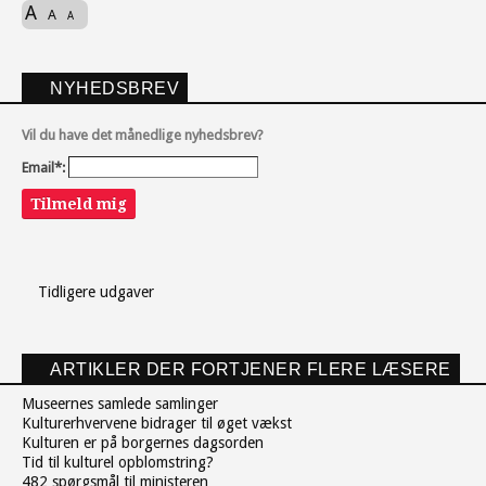
A
A
A
NYHEDSBREV
Vil du have det månedlige nyhedsbrev?
Email*:
Tilmeld mig
Tidligere udgaver
ARTIKLER DER FORTJENER FLERE LÆSERE
Museernes samlede samlinger
Kulturerhvervene bidrager til øget vækst
Kulturen er på borgernes dagsorden
Tid til kulturel opblomstring?
482 spørgsmål til ministeren