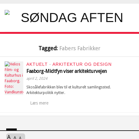
Tagged:
Fabers Fabrikker
AKTUELT
·
ARKITEKTUR OG DESIGN
Faaborg-Midtfyn viser arkitekturvejen
april 2, 2024
Skosålefabrikken blev til et kulturelt samlingssted.
Arkitekturpolitik nytter.
Læs mere
A
A
A