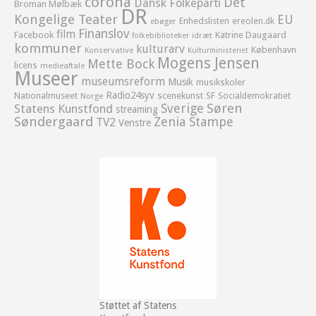
corona
Det
Dansk Folkeparti
Broman Mølbæk
DR
Kongelige Teater
EU
Enhedslisten
ereolen.dk
ebøger
Finanslov
film
Facebook
Katrine Daugaard
idræt
folkebiblioteker
kommuner
kulturarv
København
Konservative
Kulturministeriet
Mogens Jensen
Mette Bock
licens
medieaftale
Museer
museumsreform
Musik
musikskoler
Radio24syv
Nationalmuseet
scenekunst
SF
Socialdemokratiet
Norge
Sverige
Søren
Statens Kunstfond
streaming
Søndergaard
Zenia Stampe
TV2
Venstre
Støttet af Statens