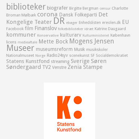
biblioteker
biografer
Birgitte Bergman
Charlotte
censur
corona
Det
Dansk Folkeparti
Broman Mølbæk
DR
Kongelige Teater
EU
Enhedslisten
ereolen.dk
ebøger
Finanslov
film
Facebook
Katrine Daugaard
idræt
folkebiblioteker
kommuner
kulturarv
København
Konservative
Kulturministeriet
Mogens Jensen
Mette Bock
licens
medieaftale
Museer
museumsreform
Musik
musikskoler
Radio24syv
Nationalmuseet
scenekunst
SF
Socialdemokratiet
Norge
Sverige
Søren
Statens Kunstfond
streaming
Søndergaard
Zenia Stampe
TV2
Venstre