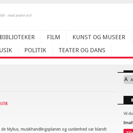
itik - med andre ord
BIBLIOTEKER
FILM
KUNST OG MUSEER
USIK
POLITIK
TEATER OG DANS
A
A
OLITIK
Vil d
Email
n de Mylius, musikhandlingsplanen og uvidenhed var blandt