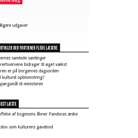
lmeld mig
dligere udgaver
RTIKLER DER FORTJENER FLERE LÆSERE
ernes samlede samlinger
rerhvervene bidrager til øget vækst
uren er på borgernes dagsorden
il kulturel opblomstring?
pørgsmål til ministeren
EST LÆSTE
affelse af bogmoms åbner Pandoras æske
nslov som kulturens gavebod