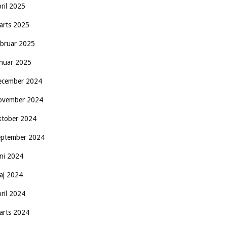
pril 2025
arts 2025
ebruar 2025
anuar 2025
ecember 2024
ovember 2024
ktober 2024
eptember 2024
uni 2024
aj 2024
pril 2024
arts 2024