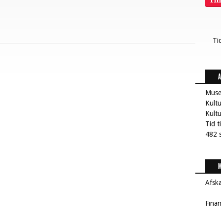
Ti
Ti
A
Muse
Kultu
Kult
Tid t
482 s
M
Afsk
Fina