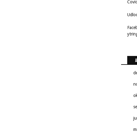
Covi
Udlo
Face
ytri
A
d
n
o
s
j
m