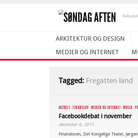
Kulturpol
ARKITEKTUR OG DESIGN
MEDIER OG INTERNET
M
Tagged:
Fregatten land
AKTUELT
·
FINANSLOV
·
MEDIER OG INTERNET
·
MUSIK
·
P
Facebookdebat i november
december 6, 2015
Finansloven, Det Kongelige Teater, Jørge