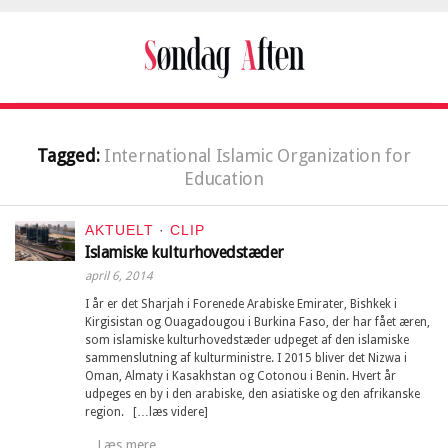
Tagged:
International Islamic Organization for
Education
AKTUELT
·
CLIP
Islamiske kulturhovedstæder
april 6, 2014
I år er det Sharjah i Forenede Arabiske Emirater, Bishkek i
Kirgisistan og Ouagadougou i Burkina Faso, der har fået æren,
som islamiske kulturhovedstæder udpeget af den islamiske
sammenslutning af kulturministre. I 2015 bliver det Nizwa i
Oman, Almaty i Kasakhstan og Cotonou i Benin. Hvert år
udpeges en by i den arabiske, den asiatiske og den afrikanske
region. […læs videre]
Læs mere