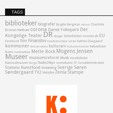
TAGS
biblioteker
biografer
Birgitte Bergman
Charlotte
censur
corona
Det
Dansk Folkeparti
Broman Mølbæk
DR
Kongelige Teater
EU
Enhedslisten
ereolen.dk
ebøger
Finanslov
film
Facebook
Katrine Daugaard
idræt
folkebiblioteker
kommuner
kulturarv
København
Konservative
Kulturministeriet
Mogens Jensen
Mette Bock
licens
medieaftale
Museer
museumsreform
Musik
musikskoler
Radio24syv
Nationalmuseet
scenekunst
SF
Socialdemokratiet
Norge
Sverige
Søren
Statens Kunstfond
streaming
Søndergaard
Zenia Stampe
TV2
Venstre