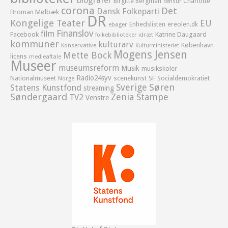
biografer
Birgitte Bergman
Charlotte
censur
corona
Det
Dansk Folkeparti
Broman Mølbæk
DR
Kongelige Teater
EU
Enhedslisten
ereolen.dk
ebøger
Finanslov
film
Facebook
Katrine Daugaard
idræt
folkebiblioteker
kommuner
kulturarv
København
Konservative
Kulturministeriet
Mogens Jensen
Mette Bock
licens
medieaftale
Museer
museumsreform
Musik
musikskoler
Radio24syv
Nationalmuseet
scenekunst
SF
Socialdemokratiet
Norge
Sverige
Søren
Statens Kunstfond
streaming
Søndergaard
Zenia Stampe
TV2
Venstre