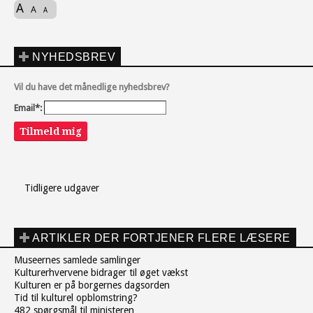
A
A
A
NYHEDSBREV
Vil du have det månedlige nyhedsbrev?
Email*:
Tilmeld mig
Tidligere udgaver
ARTIKLER DER FORTJENER FLERE LÆSERE
Museernes samlede samlinger
Kulturerhvervene bidrager til øget vækst
Kulturen er på borgernes dagsorden
Tid til kulturel opblomstring?
482 spørgsmål til ministeren