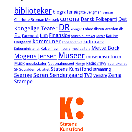
biblioteker
biografer
Birgitte Bergman
censur
corona
Det
Dansk Folkeparti
Charlotte Broman Mølbæk
DR
Kongelige Teater
Enhedslisten
ereolen.dk
ebøger
EU
Finanslov
film
Facebook
Katrine
idræt
folkebiblioteker
kommuner
kulturarv
Daugaard
Konservative
Mette Bock
København
licens
Kulturministeriet
medieaftale
Museer
Mogens Jensen
museumsreform
Musik
Radio24syv
musikskoler
Nationalmuseet
scenekunst
Norge
Statens Kunstfond
streaming
SF
Socialdemokratiet
Sverige
Søren Søndergaard
Zenia
TV2
Venstre
Stampe