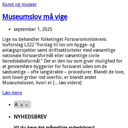
Kunst og museer
Museumslov må vige
september 1, 2025
Lige nu behandler folketinget Forsvarsministerens
lovforslag L222 “Forslag til lov om bygge- og
anlægsprojekter samt driftsaktiviteter med væsentlige
nationale forsvarsformål eller væsentlige civile
beredskabsformål.” Det er den lov som giver mulighed for
at gennemføre byggerier for forsvaret uden om de
sædvanlige – ofte langstrakte – procedurer. Blandt de love,
som loven griber ind overfor, er blandt andet
Museumsloven, hvori et […læs videre]
Læs mere
A
A
A
NYHEDSBREV
Vil du have det månedlige nyhedsbrev?