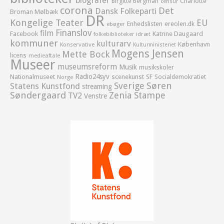
biografer
Birgitte Bergman
Charlotte
censur
corona
Det
Dansk Folkeparti
Broman Mølbæk
DR
Kongelige Teater
EU
Enhedslisten
ereolen.dk
ebøger
Finanslov
film
Facebook
Katrine Daugaard
idræt
folkebiblioteker
kommuner
kulturarv
København
Konservative
Kulturministeriet
Mogens Jensen
Mette Bock
licens
medieaftale
Museer
museumsreform
Musik
musikskoler
Radio24syv
Nationalmuseet
scenekunst
SF
Socialdemokratiet
Norge
Sverige
Søren
Statens Kunstfond
streaming
Søndergaard
Zenia Stampe
TV2
Venstre