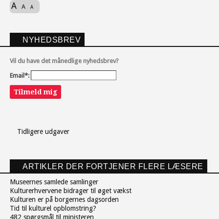
A
A
A
NYHEDSBREV
Vil du have det månedlige nyhedsbrev?
Email*:
Tilmeld mig
Tidligere udgaver
ARTIKLER DER FORTJENER FLERE LÆSERE
Museernes samlede samlinger
Kulturerhvervene bidrager til øget vækst
Kulturen er på borgernes dagsorden
Tid til kulturel opblomstring?
482 spørgsmål til ministeren