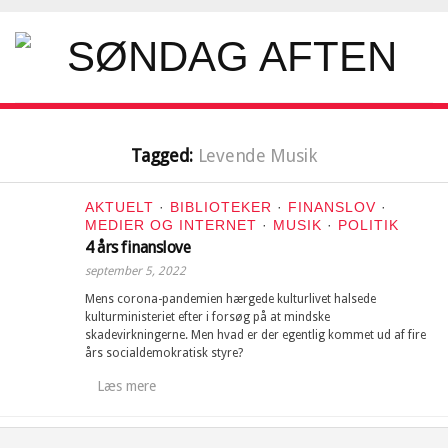
Tagged:
Levende Musik
AKTUELT
·
BIBLIOTEKER
·
FINANSLOV
·
MEDIER OG INTERNET
·
MUSIK
·
POLITIK
4 års finanslove
september 5, 2022
Mens corona-pandemien hærgede kulturlivet halsede
kulturministeriet efter i forsøg på at mindske
skadevirkningerne. Men hvad er der egentlig kommet ud af fire
års socialdemokratisk styre?
Læs mere