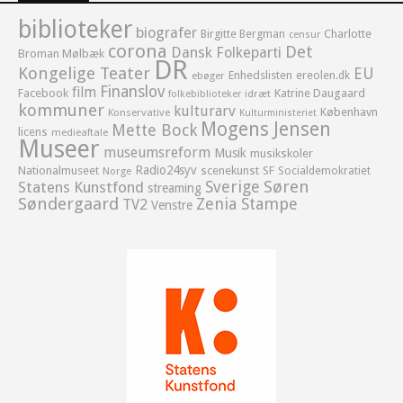
biblioteker
biografer
Birgitte Bergman
Charlotte
censur
corona
Det
Dansk Folkeparti
Broman Mølbæk
DR
Kongelige Teater
EU
Enhedslisten
ereolen.dk
ebøger
Finanslov
film
Facebook
Katrine Daugaard
idræt
folkebiblioteker
kommuner
kulturarv
København
Konservative
Kulturministeriet
Mogens Jensen
Mette Bock
licens
medieaftale
Museer
museumsreform
Musik
musikskoler
Radio24syv
Nationalmuseet
scenekunst
SF
Socialdemokratiet
Norge
Sverige
Søren
Statens Kunstfond
streaming
Søndergaard
Zenia Stampe
TV2
Venstre