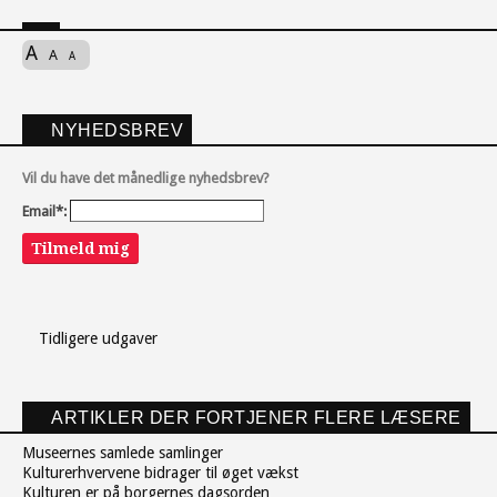
A
A
A
NYHEDSBREV
Vil du have det månedlige nyhedsbrev?
Email*:
Tilmeld mig
Tidligere udgaver
ARTIKLER DER FORTJENER FLERE LÆSERE
Museernes samlede samlinger
Kulturerhvervene bidrager til øget vækst
Kulturen er på borgernes dagsorden