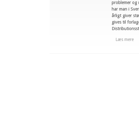
problemer og m
har man i Sver
årligt giver st
gives til forla
Distributionss
Læs mere