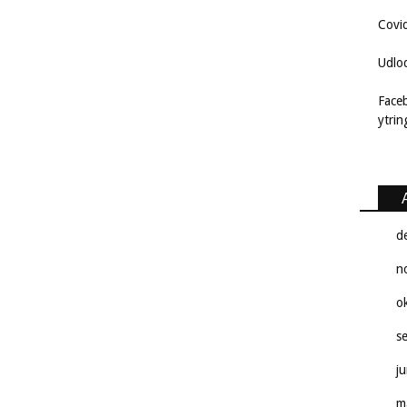
Covi
Udlo
Face
ytri
d
n
o
s
j
m