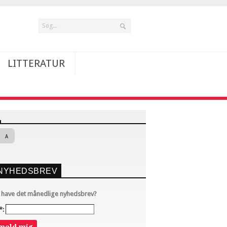
LITTERATUR
A
NYHEDSBREV
u have det månedlige nyhedsbrev?
*: