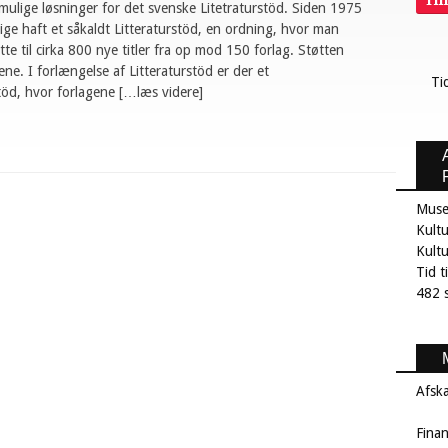
Ti
ulige løsninger for det svenske Litetraturstöd. Siden 1975
ige haft et såkaldt Litteraturstöd, en ordning, hvor man
øtte til cirka 800 nye titler fra op mod 150 forlag. Støtten
gene. I forlængelse af Litteraturstöd er der et
Ti
töd, hvor forlagene […læs videre]
Muse
Kultu
Kult
Tid t
482 s
Afsk
Fina