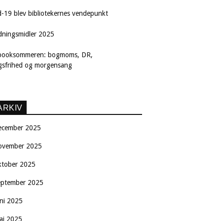
d-19 blev bibliotekernes vendepunkt
dningsmidler 2025
booksommeren: bogmoms, DR,
ngsfrihed og morgensang
ARKIV
ecember 2025
ovember 2025
ktober 2025
eptember 2025
uni 2025
aj 2025