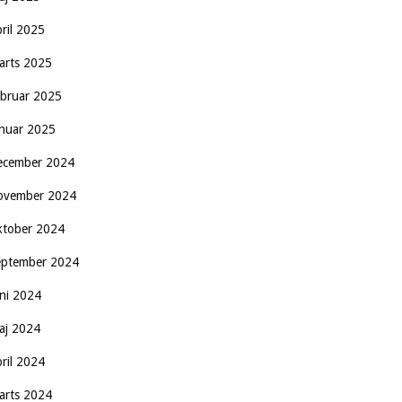
pril 2025
arts 2025
ebruar 2025
anuar 2025
ecember 2024
ovember 2024
ktober 2024
eptember 2024
uni 2024
aj 2024
pril 2024
arts 2024