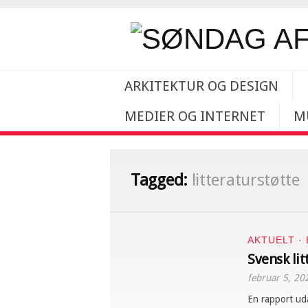
ARKITEKTUR OG DESIGN
MEDIER OG INTERNET
M
Tagged:
litteraturstøtte
AKTUELT
·
Svensk li
februar 5, 20
En rapport ud