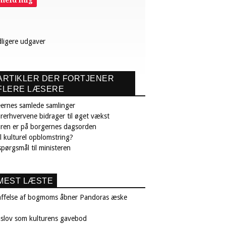
lmeld mig
dligere udgaver
ARTIKLER DER FORTJENER
FLERE LÆSERE
ernes samlede samlinger
rerhvervene bidrager til øget vækst
uren er på borgernes dagsorden
il kulturel opblomstring?
pørgsmål til ministeren
MEST LÆSTE
affelse af bogmoms åbner Pandoras æske
nslov som kulturens gavebod