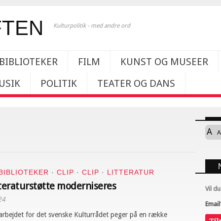
Kulturpolitik - med andre ord
BIBLIOTEKER
FILM
KUNST OG MUSEER
USIK
POLITIK
TEATER OG DANS
A
A
BIBLIOTEKER
·
CLIP
·
CLIP
·
LITTERATUR
tteraturstøtte moderniseres
Vil d
24
Email
arbejdet for det svenske Kulturrådet peger på en række