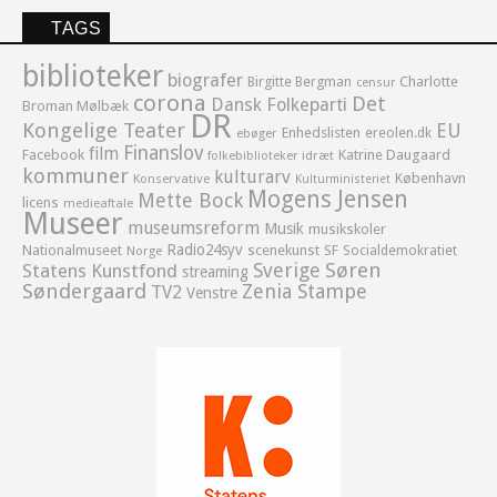
TAGS
biblioteker
biografer
Birgitte Bergman
Charlotte
censur
corona
Det
Dansk Folkeparti
Broman Mølbæk
DR
Kongelige Teater
EU
Enhedslisten
ereolen.dk
ebøger
Finanslov
film
Facebook
Katrine Daugaard
idræt
folkebiblioteker
kommuner
kulturarv
København
Konservative
Kulturministeriet
Mogens Jensen
Mette Bock
licens
medieaftale
Museer
museumsreform
Musik
musikskoler
Radio24syv
Nationalmuseet
scenekunst
SF
Socialdemokratiet
Norge
Sverige
Søren
Statens Kunstfond
streaming
Søndergaard
Zenia Stampe
TV2
Venstre