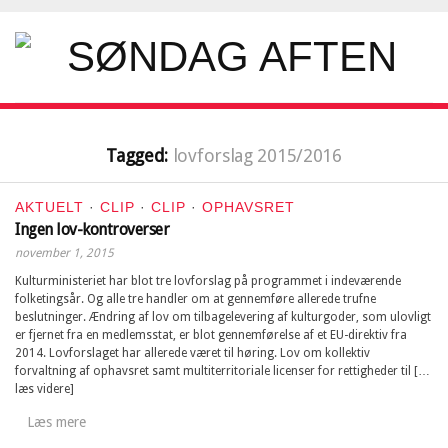
Tagged:
lovforslag 2015/2016
AKTUELT
·
CLIP
·
CLIP
·
OPHAVSRET
Ingen lov-kontroverser
november 1, 2015
Kulturministeriet har blot tre lovforslag på programmet i indeværende
folketingsår. Og alle tre handler om at gennemføre allerede trufne
beslutninger. Ændring af lov om tilbagelevering af kulturgoder, som ulovligt
er fjernet fra en medlemsstat, er blot gennemførelse af et EU-direktiv fra
2014. Lovforslaget har allerede været til høring. Lov om kollektiv
forvaltning af ophavsret samt multiterritoriale licenser for rettigheder til […
læs videre]
Læs mere