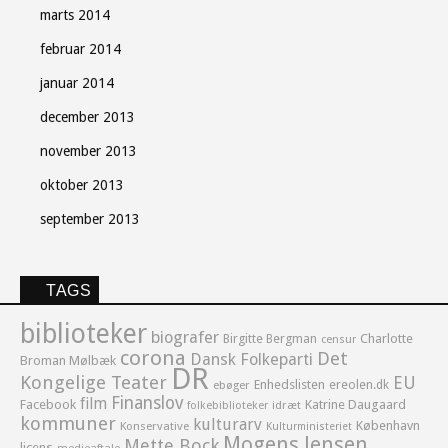
marts 2014
februar 2014
januar 2014
december 2013
november 2013
oktober 2013
september 2013
TAGS
biblioteker
biografer
Birgitte Bergman
Charlotte
censur
corona
Det
Dansk Folkeparti
Broman Mølbæk
DR
Kongelige Teater
EU
Enhedslisten
ereolen.dk
ebøger
Finanslov
film
Facebook
Katrine Daugaard
idræt
folkebiblioteker
kommuner
kulturarv
København
Konservative
Kulturministeriet
Mogens Jensen
Mette Bock
licens