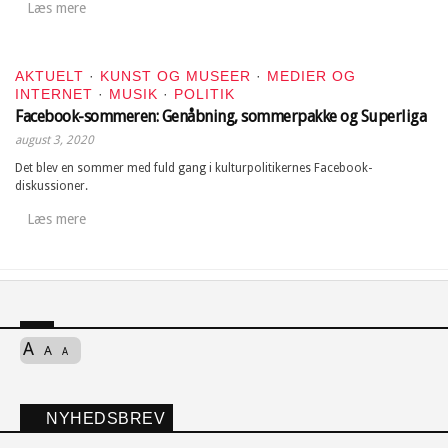
Læs mere
AKTUELT
·
KUNST OG MUSEER
·
MEDIER OG
INTERNET
·
MUSIK
·
POLITIK
Facebook-sommeren: Genåbning, sommerpakke og Superliga
august 3, 2020
Det blev en sommer med fuld gang i kulturpolitikernes Facebook-
diskussioner.
Læs mere
A
A
A
NYHEDSBREV