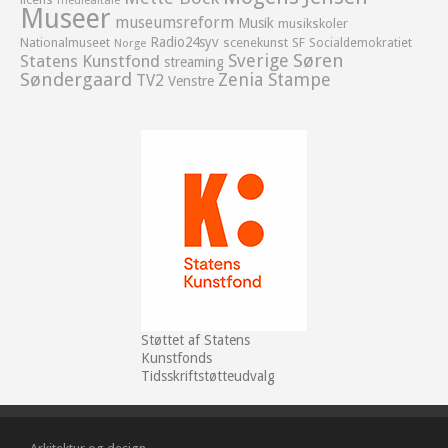
medieaftale
Museer
museumsreform
Musik
musikskoler
Radio24syv
Nationalmuseet
scenekunst
SF
Socialdemokratiet
Norge
Sverige
Søren
Statens Kunstfond
streaming
Søndergaard
Zenia Stampe
TV2
Venstre
Støttet af Statens
Kunstfonds
Tidsskriftstøtteudvalg