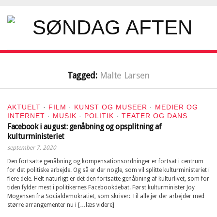
Tagged:
Malte Larsen
AKTUELT
·
FILM
·
KUNST OG MUSEER
·
MEDIER OG
INTERNET
·
MUSIK
·
POLITIK
·
TEATER OG DANS
Facebook i august: genåbning og opsplitning af
kulturministeriet
september 7, 2020
Den fortsatte genåbning og kompensationsordninger er fortsat i centrum
for det politiske arbejde. Og så er der nogle, som vil splitte kulturministeriet i
flere dele. Helt naturligt er det den fortsatte genåbning af kulturlivet, som for
tiden fylder mest i politikernes Facebookdebat. Først kulturminister Joy
Mogensen fra Socialdemokratiet, som skriver: Til alle jer der arbejder med
større arrangementer nu i […læs videre]