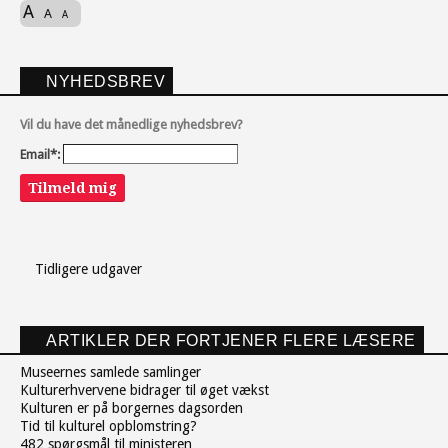
A
A
A
NYHEDSBREV
Vil du have det månedlige nyhedsbrev?
Email*:
Tilmeld mig
Tidligere udgaver
ARTIKLER DER FORTJENER FLERE LÆSERE
Museernes samlede samlinger
Kulturerhvervene bidrager til øget vækst
Kulturen er på borgernes dagsorden
Tid til kulturel opblomstring?
482 spørgsmål til ministeren