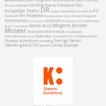
biografer
Birgitte Bergman
Charlotte
censur
corona
Det
Dansk Folkeparti
Broman Mølbæk
DR
Kongelige Teater
EU
Enhedslisten
ereolen.dk
ebøger
Finanslov
film
Facebook
Katrine Daugaard
idræt
folkebiblioteker
kommuner
kulturarv
København
Konservative
Kulturministeriet
Mogens Jensen
Mette Bock
licens
medieaftale
Museer
museumsreform
Musik
musikskoler
Radio24syv
Nationalmuseet
scenekunst
SF
Socialdemokratiet
Norge
Sverige
Søren
Statens Kunstfond
streaming
Søndergaard
Zenia Stampe
TV2
Venstre