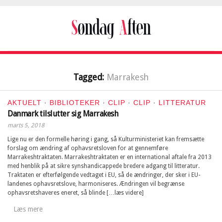
Tagged:
Marrakesh
AKTUELT
·
BIBLIOTEKER
·
CLIP
·
CLIP
·
LITTERATUR
Danmark tilslutter sig Marrakesh
marts 5, 2018
Lige nu er den formelle høring i gang, så Kulturministeriet kan fremsætte
forslag om ændring af ophavsretsloven for at gennemføre
Marrakeshtraktaten. Marrakeshtraktaten er en international aftale fra 2013
med henblik på at sikre synshandicappede bredere adgang til litteratur.
Traktaten er efterfølgende vedtaget i EU, så de ændringer, der sker i EU-
landenes ophavsretslove, harmoniseres. Ændringen vil begrænse
ophavsretshaveres eneret, så blinde […læs videre]
Læs mere