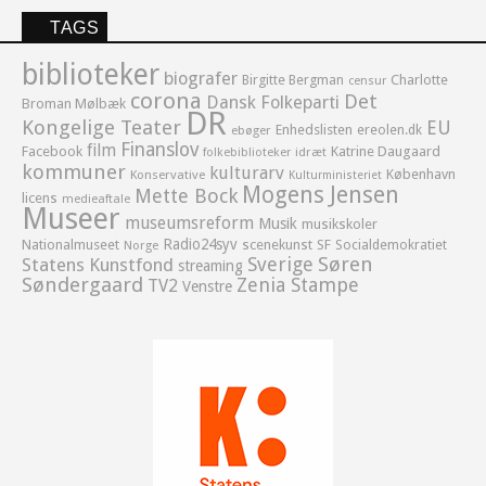
TAGS
biblioteker
biografer
Birgitte Bergman
Charlotte
censur
corona
Det
Dansk Folkeparti
Broman Mølbæk
DR
Kongelige Teater
EU
Enhedslisten
ereolen.dk
ebøger
Finanslov
film
Facebook
Katrine Daugaard
idræt
folkebiblioteker
kommuner
kulturarv
København
Konservative
Kulturministeriet
Mogens Jensen
Mette Bock
licens
medieaftale
Museer
museumsreform
Musik
musikskoler
Radio24syv
Nationalmuseet
scenekunst
SF
Socialdemokratiet
Norge
Sverige
Søren
Statens Kunstfond
streaming
Søndergaard
Zenia Stampe
TV2
Venstre