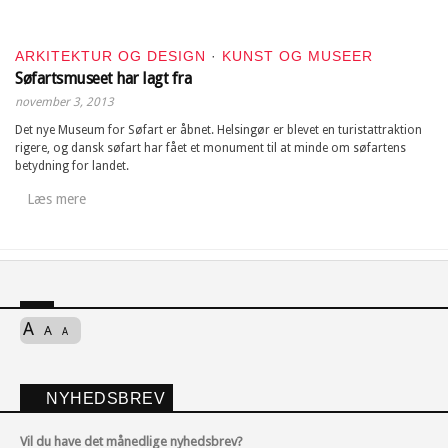
ARKITEKTUR OG DESIGN
·
KUNST OG MUSEER
Søfartsmuseet har lagt fra
november 3, 2013
Det nye Museum for Søfart er åbnet. Helsingør er blevet en turistattraktion
rigere, og dansk søfart har fået et monument til at minde om søfartens
betydning for landet.
Læs mere
A
A
A
NYHEDSBREV
Vil du have det månedlige nyhedsbrev?