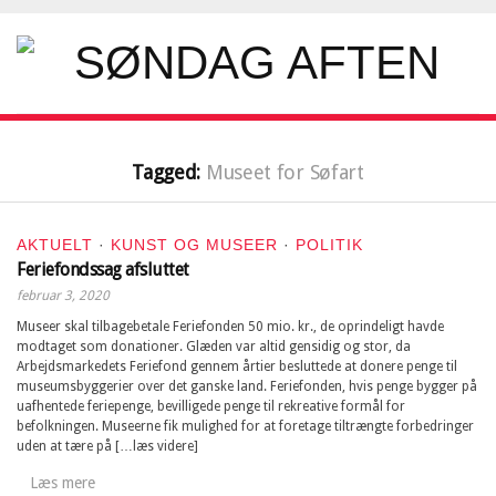
Tagged:
Museet for Søfart
AKTUELT
·
KUNST OG MUSEER
·
POLITIK
Feriefondssag afsluttet
februar 3, 2020
Museer skal tilbagebetale Feriefonden 50 mio. kr., de oprindeligt havde
modtaget som donationer. Glæden var altid gensidig og stor, da
Arbejdsmarkedets Feriefond gennem årtier besluttede at donere penge til
museumsbyggerier over det ganske land. Feriefonden, hvis penge bygger på
uafhentede feriepenge, bevilligede penge til rekreative formål for
befolkningen. Museerne fik mulighed for at foretage tiltrængte forbedringer
uden at tære på […læs videre]
Læs mere