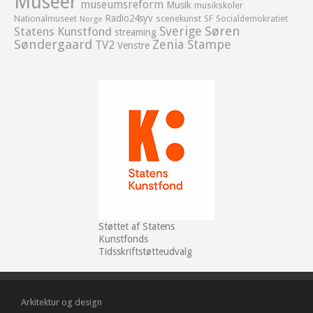
Museer
museumsreform
Musik
musikskoler
Radio24syv
Nationalmuseet
scenekunst
SF
Socialdemokratiet
Norge
Sverige
Søren
Statens Kunstfond
streaming
Søndergaard
Zenia Stampe
TV2
Venstre
Støttet af Statens
Kunstfonds
Tidsskriftstøtteudvalg
Arkitektur og design