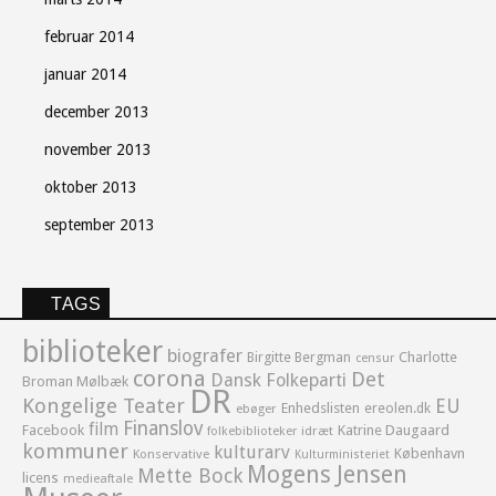
februar 2014
januar 2014
december 2013
november 2013
oktober 2013
september 2013
TAGS
biblioteker
biografer
Birgitte Bergman
Charlotte
censur
corona
Det
Dansk Folkeparti
Broman Mølbæk
DR
Kongelige Teater
EU
Enhedslisten
ereolen.dk
ebøger
Finanslov
film
Facebook
Katrine Daugaard
idræt
folkebiblioteker
kommuner
kulturarv
København
Konservative
Kulturministeriet
Mogens Jensen
Mette Bock
licens
medieaftale