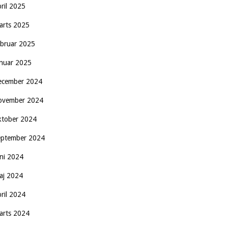
pril 2025
arts 2025
ebruar 2025
anuar 2025
ecember 2024
ovember 2024
ktober 2024
eptember 2024
uni 2024
aj 2024
pril 2024
arts 2024