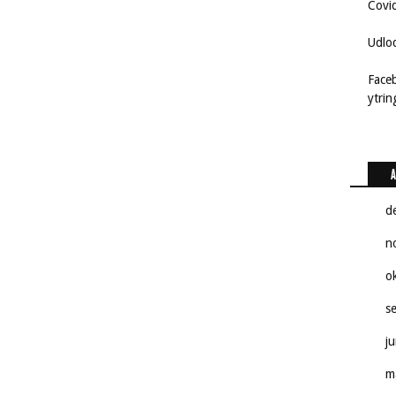
Covi
Udlo
Face
ytri
A
d
n
o
s
j
m