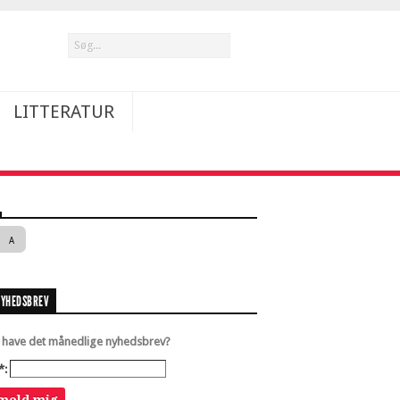
LITTERATUR
A
NYHEDSBREV
u have det månedlige nyhedsbrev?
*: