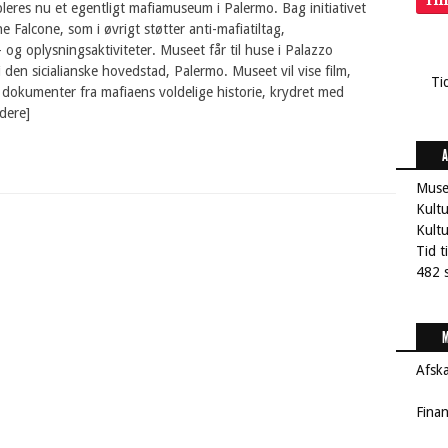
Ti
bleres nu et egentligt mafiamuseum i Palermo. Bag initiativet
e Falcone, som i øvrigt støtter anti-mafiatiltag,
 og oplysningsaktiviteter. Museet får til huse i Palazzo
i den sicialianske hovedstad, Palermo. Museet vil vise film,
Ti
 dokumenter fra mafiaens voldelige historie, krydret med
dere]
A
Muse
Kultu
Kult
Tid t
482 s
M
Afsk
Fina