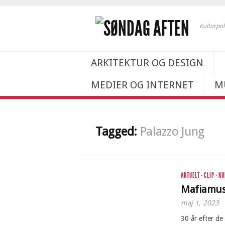
Kulturpol
ARKITEKTUR OG DESIGN
MEDIER OG INTERNET
M
Tagged:
Palazzo Jung
AKTUELT
·
CLIP
·
KU
Mafiamus
maj 1, 2023
30 år efter d