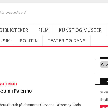
itik - med andre ord
BIBLIOTEKER
FILM
KUNST OG MUSEER
USIK
POLITIK
TEATER OG DANS
A
A
NST OG MUSEER
eum i Palermo
Vil d
Email
e brutale drab på dommerne Giovanno Falcone og Paolo