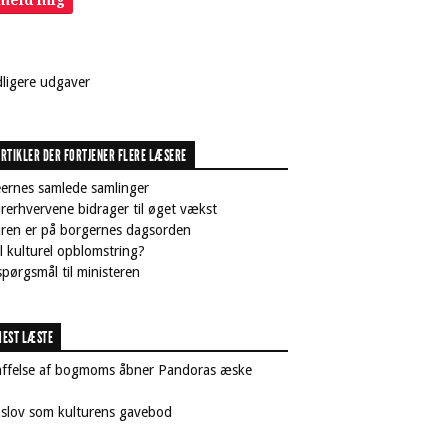
lmeld mig
dligere udgaver
RTIKLER DER FORTJENER FLERE LÆSERE
ernes samlede samlinger
rerhvervene bidrager til øget vækst
uren er på borgernes dagsorden
il kulturel opblomstring?
pørgsmål til ministeren
EST LÆSTE
affelse af bogmoms åbner Pandoras æske
nslov som kulturens gavebod