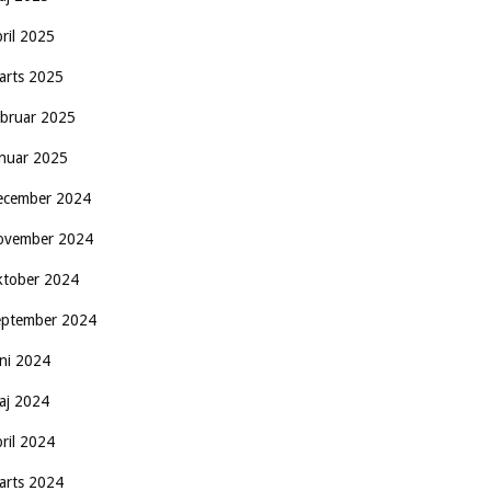
pril 2025
arts 2025
ebruar 2025
anuar 2025
ecember 2024
ovember 2024
ktober 2024
eptember 2024
uni 2024
aj 2024
pril 2024
arts 2024