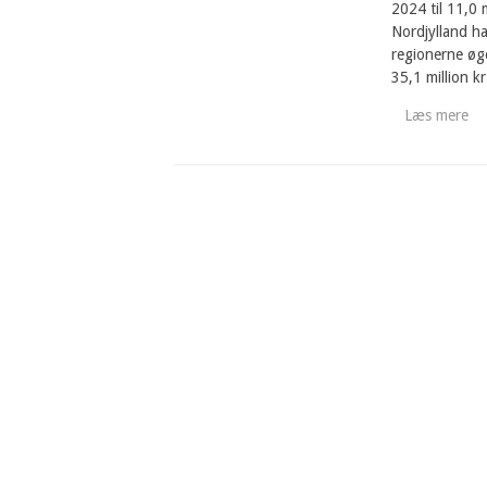
2024 til 11,0 
Nordjylland har
regionerne øge
35,1 million k
Læs mere