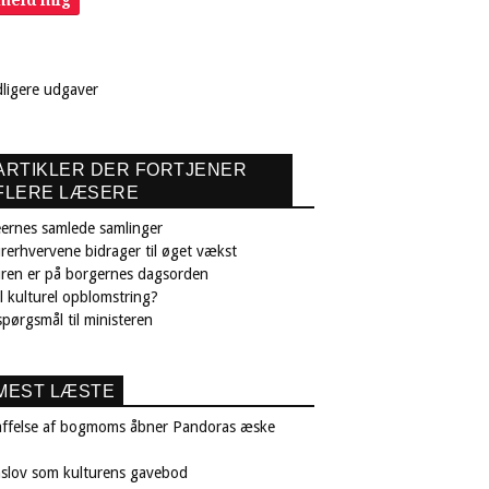
dligere udgaver
ARTIKLER DER FORTJENER
FLERE LÆSERE
ernes samlede samlinger
rerhvervene bidrager til øget vækst
uren er på borgernes dagsorden
il kulturel opblomstring?
pørgsmål til ministeren
MEST LÆSTE
affelse af bogmoms åbner Pandoras æske
nslov som kulturens gavebod