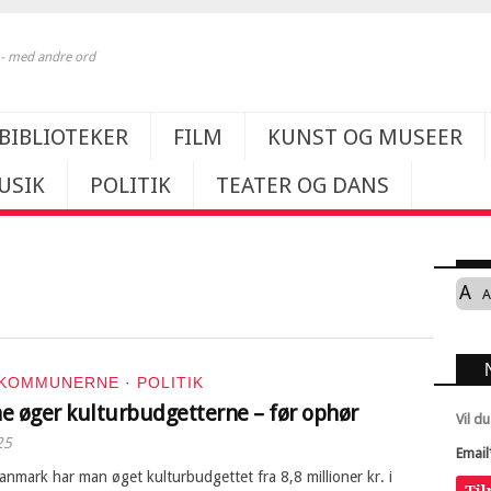
k - med andre ord
BIBLIOTEKER
FILM
KUNST OG MUSEER
USIK
POLITIK
TEATER OG DANS
A
A
KOMMUNERNE
·
POLITIK
e øger kulturbudgetterne – før ophør
Vil d
25
Email
nmark har man øget kulturbudgettet fra 8,8 millioner kr. i
Ti