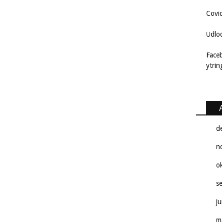
Covi
Udlo
Face
ytri
d
n
o
s
j
m