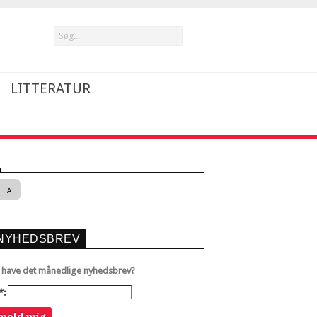
LITTERATUR
A
NYHEDSBREV
u have det månedlige nyhedsbrev?
*:
lmeld mig