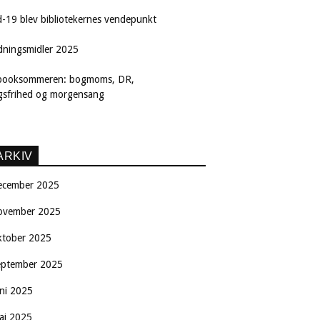
d-19 blev bibliotekernes vendepunkt
dningsmidler 2025
booksommeren: bogmoms, DR,
ngsfrihed og morgensang
ARKIV
ecember 2025
ovember 2025
ktober 2025
eptember 2025
uni 2025
aj 2025