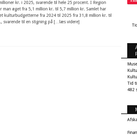
millioner kr. i 2025, svarende til hele 25 procent. I Region
 man øget fra 5,1 million kr. til 5,7 million kr. Samlet har
t kulturbudgetterne fra 2024 til 2025 fra 31,8 million kr. til
r., svarende til en stigning på […læs videre]
Ti
Muse
Kultu
Kult
Tid t
482 s
Afsk
Fina