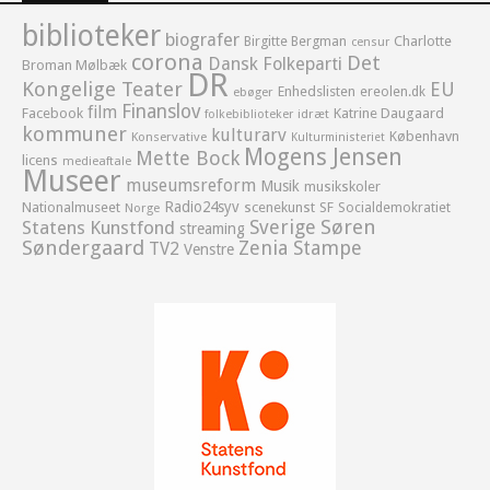
biblioteker
biografer
Birgitte Bergman
Charlotte
censur
corona
Det
Dansk Folkeparti
Broman Mølbæk
DR
Kongelige Teater
EU
Enhedslisten
ereolen.dk
ebøger
Finanslov
film
Facebook
Katrine Daugaard
idræt
folkebiblioteker
kommuner
kulturarv
København
Konservative
Kulturministeriet
Mogens Jensen
Mette Bock
licens
medieaftale
Museer
museumsreform
Musik
musikskoler
Radio24syv
Nationalmuseet
scenekunst
SF
Socialdemokratiet
Norge
Sverige
Søren
Statens Kunstfond
streaming
Søndergaard
Zenia Stampe
TV2
Venstre