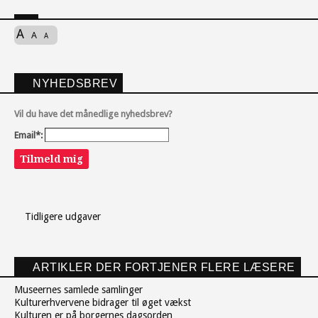
A
A
A
NYHEDSBREV
Vil du have det månedlige nyhedsbrev?
Email*:
Tilmeld mig
Tidligere udgaver
ARTIKLER DER FORTJENER FLERE LÆSERE
Museernes samlede samlinger
Kulturerhvervene bidrager til øget vækst
Kulturen er på borgernes dagsorden