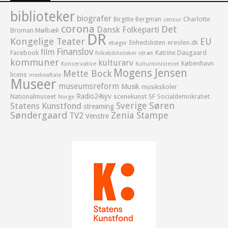
biblioteker
biografer
Birgitte Bergman
Charlotte
censur
corona
Det
Dansk Folkeparti
Broman Mølbæk
DR
Kongelige Teater
EU
Enhedslisten
ereolen.dk
ebøger
Finanslov
film
Facebook
Katrine Daugaard
idræt
folkebiblioteker
kommuner
kulturarv
København
Konservative
Kulturministeriet
Mogens Jensen
Mette Bock
licens
medieaftale
Museer
museumsreform
Musik
musikskoler
Radio24syv
Nationalmuseet
scenekunst
SF
Socialdemokratiet
Norge
Sverige
Søren
Statens Kunstfond
streaming
Søndergaard
Zenia Stampe
TV2
Venstre