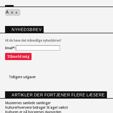
A
A
A
NYHEDSBREV
Vil du have det månedlige nyhedsbrev?
Email*:
Tilmeld mig
Tidligere udgaver
ARTIKLER DER FORTJENER FLERE LÆSERE
Museernes samlede samlinger
Kulturerhvervene bidrager til øget vækst
Kulturen er på borgernes dagsorden