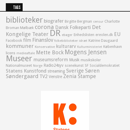
TAGS
biblioteker
biografer
Birgitte Bergman
Charlotte
censur
corona
Det
Dansk Folkeparti
Broman Mølbæk
DR
Kongelige Teater
EU
Enhedslisten
ereolen.dk
ebøger
Finanslov
film
Facebook
Katrine Daugaard
idræt
folkebiblioteker
kommuner
kulturarv
København
Konservative
Kulturministeriet
Mogens Jensen
Mette Bock
licens
medieaftale
Museer
museumsreform
Musik
musikskoler
Radio24syv
Nationalmuseet
scenekunst
SF
Socialdemokratiet
Norge
Sverige
Søren
Statens Kunstfond
streaming
Søndergaard
Zenia Stampe
TV2
Venstre