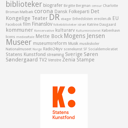
biblioteker
biografer
Birgitte Bergman
Charlotte
censur
corona
Det
Dansk Folkeparti
Broman Mølbæk
DR
Kongelige Teater
EU
Enhedslisten
ereolen.dk
ebøger
Finanslov
film
Facebook
Katrine Daugaard
idræt
folkebiblioteker
kommuner
kulturarv
København
Konservative
Kulturministeriet
Mogens Jensen
Mette Bock
licens
medieaftale
Museer
museumsreform
Musik
musikskoler
Radio24syv
Nationalmuseet
scenekunst
SF
Socialdemokratiet
Norge
Sverige
Søren
Statens Kunstfond
streaming
Søndergaard
Zenia Stampe
TV2
Venstre