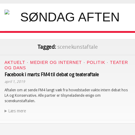
Tagged:
scenekunstaftale
AKTUELT
·
MEDIER OG INTERNET
·
POLITIK
·
TEATER
OG DANS
Facebook i marts: FM4 til debat og teateraftale
april 1, 2019
Aftalen om at sende FM4 langt væk fra hovedstaden vakte intern debat hos
LA og Konservative. Alle partier er tilsyneladende enige om
scenekunstaftalen.
Læs mere