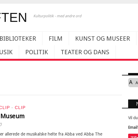
Kulturpolitik - med andre ord
BIBLIOTEKER
FILM
KUNST OG MUSEER
USIK
POLITIK
TEATER OG DANS
A
A
CLIP
·
CLIP
he Museum
Vil d
0
Email
er allerede de musikalske helte fra Abba ved Abba The