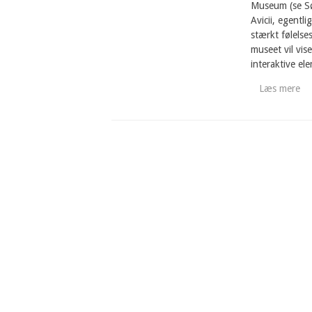
Museum (se Sø
Avicii, egentl
stærkt følelse
museet vil vis
interaktive el
Læs mere