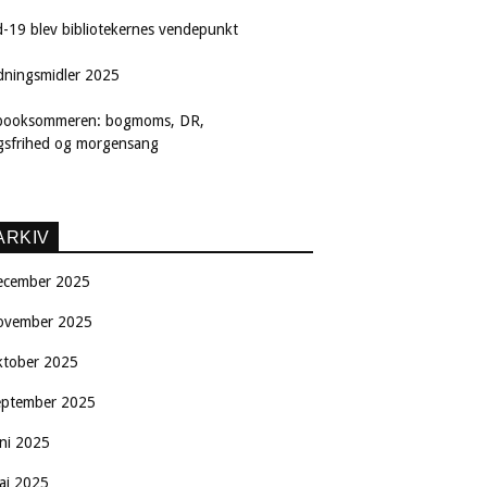
d-19 blev bibliotekernes vendepunkt
dningsmidler 2025
booksommeren: bogmoms, DR,
ngsfrihed og morgensang
ARKIV
ecember 2025
ovember 2025
ktober 2025
eptember 2025
uni 2025
aj 2025