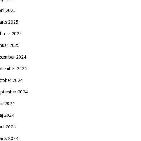
pril 2025
arts 2025
ebruar 2025
anuar 2025
ecember 2024
ovember 2024
ktober 2024
eptember 2024
uni 2024
aj 2024
pril 2024
arts 2024