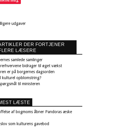
lmeld mig
dligere udgaver
ARTIKLER DER FORTJENER
FLERE LÆSERE
ernes samlede samlinger
rerhvervene bidrager til øget vækst
uren er på borgernes dagsorden
il kulturel opblomstring?
pørgsmål til ministeren
MEST LÆSTE
affelse af bogmoms åbner Pandoras æske
nslov som kulturens gavebod