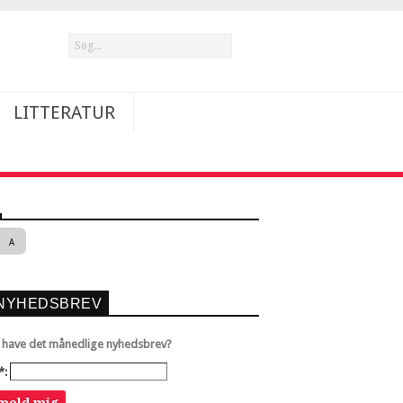
LITTERATUR
A
NYHEDSBREV
u have det månedlige nyhedsbrev?
*: