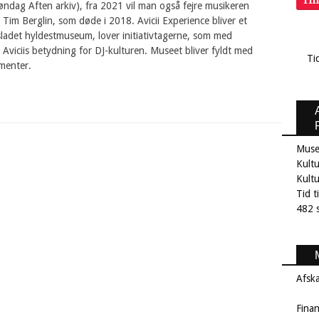
Ti
ndag Aften arkiv), fra 2021 vil man også fejre musikeren
ig Tim Berglin, som døde i 2018. Avicii Experience bliver et
sladet hyldestmuseum, lover initiativtagerne, som med
e Aviciis betydning for DJ-kulturen. Museet bliver fyldt med
Ti
ementer.
Muse
Kultu
Kult
Tid t
482 s
Afsk
Fina