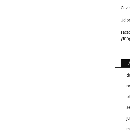
Covi
Udlo
Face
ytri
d
n
o
s
j
m