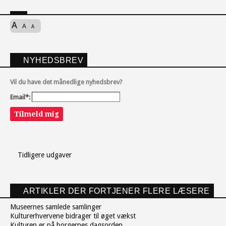
A
A
A
NYHEDSBREV
Vil du have det månedlige nyhedsbrev?
Email*:
Tilmeld mig
Tidligere udgaver
ARTIKLER DER FORTJENER FLERE LÆSERE
Museernes samlede samlinger
Kulturerhvervene bidrager til øget vækst
Kulturen er på borgernes dagsorden