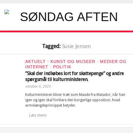
Tagged:
Susie Jensen
AKTUELT
·
KUNST OG MUSEER
·
MEDIER OG
INTERNET
·
POLITIK
”Skal der indkøbes lort for skattepenge” og andre
spørgsmål til kulturministeren.
oktober 6, 2025
Kulturministeren bliver træt som Maude fra Matador, når han
igen og igen skal forklare den borgerlige opposition, hvad
armslængdeprincippet betyder.
Læs mere