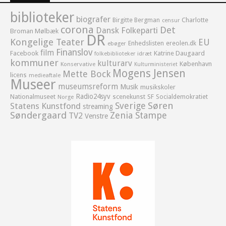
biblioteker
biografer
Birgitte Bergman
Charlotte
censur
corona
Det
Dansk Folkeparti
Broman Mølbæk
DR
Kongelige Teater
EU
Enhedslisten
ereolen.dk
ebøger
Finanslov
film
Facebook
Katrine Daugaard
idræt
folkebiblioteker
kommuner
kulturarv
København
Konservative
Kulturministeriet
Mogens Jensen
Mette Bock
licens
medieaftale
Museer
museumsreform
Musik
musikskoler
Radio24syv
Nationalmuseet
scenekunst
SF
Socialdemokratiet
Norge
Sverige
Søren
Statens Kunstfond
streaming
Søndergaard
Zenia Stampe
TV2
Venstre