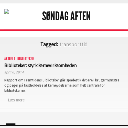
Tagged:
transporttid
AKTUELT
·
BIBLIOTEKER
Biblioteker: styrk kernevirksomheden
april 6, 2014
Rapport om Fremtidens Biblioteker går spadestik dybere i brugermønstre
og peger på fastholdelse af kerneydelserne som helt centrale for
bibliotekerne.
Læs mere