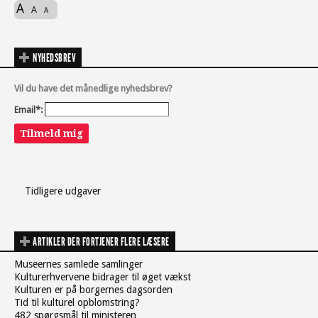
A
A
A
NYHEDSBREV
Vil du have det månedlige nyhedsbrev?
Email*:
Tilmeld mig
Tidligere udgaver
ARTIKLER DER FORTJENER FLERE LÆSERE
Museernes samlede samlinger
Kulturerhvervene bidrager til øget vækst
Kulturen er på borgernes dagsorden
Tid til kulturel opblomstring?
482 spørgsmål til ministeren