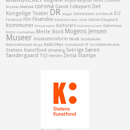
biografer
Birgitte Bergman
Charlotte
censur
corona
Det
Dansk Folkeparti
Broman Mølbæk
DR
Kongelige Teater
EU
Enhedslisten
ereolen.dk
ebøger
Finanslov
film
Facebook
Katrine Daugaard
idræt
folkebiblioteker
kommuner
kulturarv
København
Konservative
Kulturministeriet
Mogens Jensen
Mette Bock
licens
medieaftale
Museer
museumsreform
Musik
musikskoler
Radio24syv
Nationalmuseet
scenekunst
SF
Socialdemokratiet
Norge
Sverige
Søren
Statens Kunstfond
streaming
Søndergaard
Zenia Stampe
TV2
Venstre