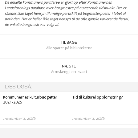
De enkelte kommuners partifarve er gjort op efter Kommunernes
Landsforenings database over borgmestre på nuværende tidspunkt. Der er
således ikke taget hensyn til mulige partiskift på bogmesterposter i løbet af
perioden. Der er heller ikke taget hensyn til de ofte ganske varierende flertal,
de enkelte borgmestre er valgt af.
TILBAGE
Alle sparer på bibliotekerne
NÆSTE
Armslængde er svært
LÆS OGSÅ:
Kommunernes kulturbudgetter
Tid til kulturel opblomstring?
2021-2025
november 3, 2025
november 3, 2025