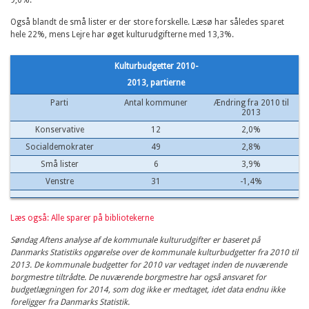
Også blandt de små lister er der store forskelle. Læsø har således sparet
hele 22%, mens Lejre har øget kulturudgifterne med 13,3%.
Kulturbudgetter 2010-
2013, partierne
Parti
Antal kommuner
Ændring fra 2010 til
2013
Konservative
12
2,0%
Socialdemokrater
49
2,8%
Små lister
6
3,9%
Venstre
31
-1,4%
Læs også: Alle sparer på bibliotekerne
Søndag Aftens analyse af de kommunale kulturudgifter er baseret på
Danmarks Statistiks opgørelse over de kommunale kulturbudgetter fra 2010 til
2013. De kommunale budgetter for 2010 var vedtaget inden de nuværende
borgmestre tiltrådte. De nuværende borgmestre har også ansvaret for
budgetlægningen for 2014, som dog ikke er medtaget, idet data endnu ikke
foreligger fra Danmarks Statistik.