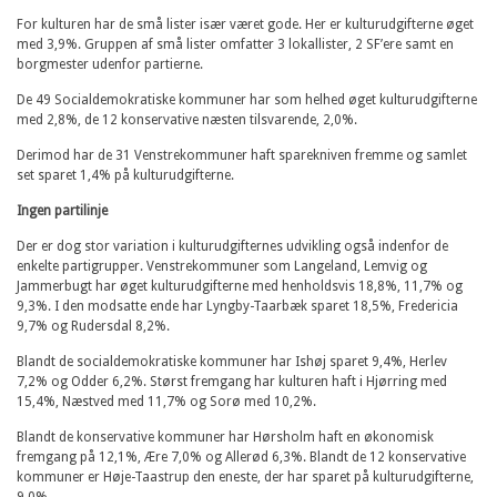
For kulturen har de små lister især været gode. Her er kulturudgifterne øget
med 3,9%. Gruppen af små lister omfatter 3 lokallister, 2 SF’ere samt en
borgmester udenfor partierne.
De 49 Socialdemokratiske kommuner har som helhed øget kulturudgifterne
med 2,8%, de 12 konservative næsten tilsvarende, 2,0%.
Derimod har de 31 Venstrekommuner haft sparekniven fremme og samlet
set sparet 1,4% på kulturudgifterne.
Ingen partilinje
Der er dog stor variation i kulturudgifternes udvikling også indenfor de
enkelte partigrupper. Venstrekommuner som Langeland, Lemvig og
Jammerbugt har øget kulturudgifterne med henholdsvis 18,8%, 11,7% og
9,3%. I den modsatte ende har Lyngby-Taarbæk sparet 18,5%, Fredericia
9,7% og Rudersdal 8,2%.
Blandt de socialdemokratiske kommuner har Ishøj sparet 9,4%, Herlev
7,2% og Odder 6,2%. Størst fremgang har kulturen haft i Hjørring med
15,4%, Næstved med 11,7% og Sorø med 10,2%.
Blandt de konservative kommuner har Hørsholm haft en økonomisk
fremgang på 12,1%, Ære 7,0% og Allerød 6,3%. Blandt de 12 konservative
kommuner er Høje-Taastrup den eneste, der har sparet på kulturudgifterne,
9,0%.