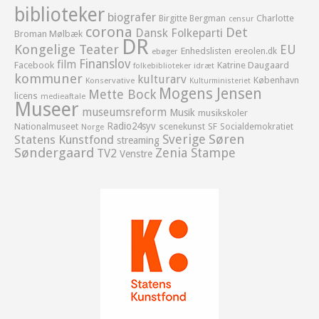
biblioteker
biografer
Birgitte Bergman
Charlotte
censur
corona
Det
Dansk Folkeparti
Broman Mølbæk
DR
Kongelige Teater
EU
Enhedslisten
ereolen.dk
ebøger
Finanslov
film
Facebook
Katrine Daugaard
idræt
folkebiblioteker
kommuner
kulturarv
København
Konservative
Kulturministeriet
Mogens Jensen
Mette Bock
licens
medieaftale
Museer
museumsreform
Musik
musikskoler
Radio24syv
Nationalmuseet
scenekunst
SF
Socialdemokratiet
Norge
Sverige
Søren
Statens Kunstfond
streaming
Søndergaard
Zenia Stampe
TV2
Venstre