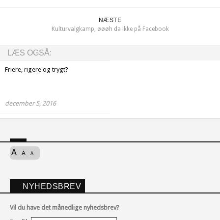
NÆSTE
Kulturvalgkamp, øøøh da ikke på Facebook
LÆS OGSÅ:
Friere, rigere og trygt?
december 5, 2016
A
A
A
NYHEDSBREV
Vil du have det månedlige nyhedsbrev?