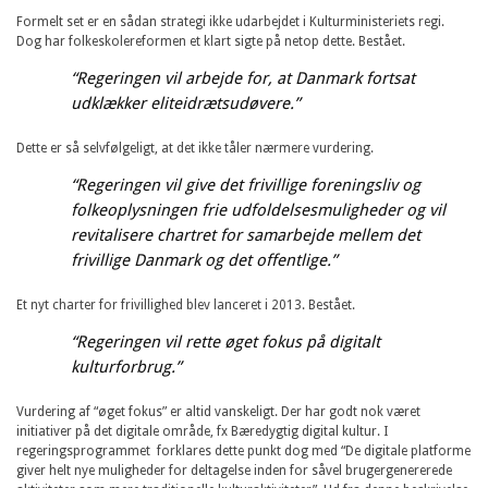
Formelt set er en sådan strategi ikke udarbejdet i Kulturministeriets regi.
Dog har folkeskolereformen et klart sigte på netop dette. Bestået.
“Regeringen vil arbejde for, at Danmark fortsat
udklækker eliteidrætsudøvere.”
Dette er så selvfølgeligt, at det ikke tåler nærmere vurdering.
“Regeringen vil give det frivillige foreningsliv og
folkeoplysningen frie udfoldelsesmuligheder og vil
revitalisere chartret for samarbejde mellem det
frivillige Danmark og det offentlige.”
Et nyt charter for frivillighed blev lanceret i 2013. Bestået.
“Regeringen vil rette øget fokus på digitalt
kulturforbrug.”
Vurdering af “øget fokus” er altid vanskeligt. Der har godt nok været
initiativer på det digitale område, fx Bæredygtig digital kultur. I
regeringsprogrammet forklares dette punkt dog med “De digitale platforme
giver helt nye muligheder for deltagelse inden for såvel brugergenererede