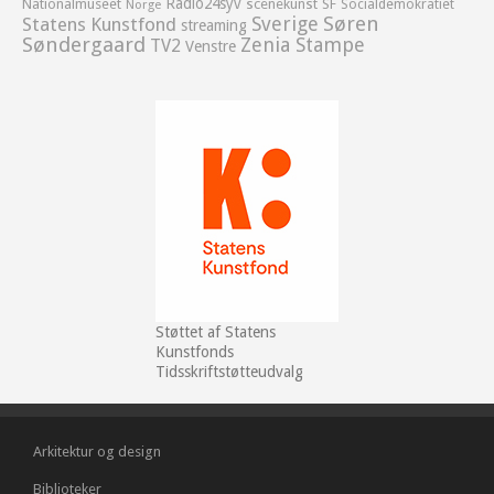
Radio24syv
Nationalmuseet
scenekunst
SF
Socialdemokratiet
Norge
Sverige
Søren
Statens Kunstfond
streaming
Søndergaard
Zenia Stampe
TV2
Venstre
Støttet af Statens
Kunstfonds
Tidsskriftstøtteudvalg
Arkitektur og design
Biblioteker