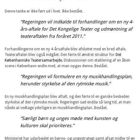
Denne tanke er ikke ført ud i livet. Ikke bestået.
“Regeringen vil indkalde til forhandlinger om en ny 4-
års-aftale for Det Kongelige Teater og udmøntning af
teateraftalen fra foråret 2011.”
Forhandlingerne om en ny 4-årsaftale blev afsluttet med en bred aftale.
Teateraftalen blev også indgået. Den førte til ændret struktur for
Det
Københavnske Teatersamarbejde.
Diskussionen om etablering af en åben
scene i København endte med, at man opgav denne. Bestået.
“Regeringen vil formulere en ny musikhandlingsplan,
herunder styrkelse af den rytmiske musik.”
En ny musikhandlingsplan blev aftalt, og den førte til en ganske beskeden
styrkelse af den rytmiske musik. Regeringen sad endda så lang tid, at man
nåede at vedtage yderligere en musikhandlingsplan. Bestået.
“Særligt børn og unges møde med kunsten og
kulturen skal prioriteres.”
Ministeriet har udarbejdet en børne- og ungestrategi samt afsat midler til en