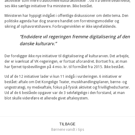
aktiviteter som mere traditionelle kulturaktiviteter”. Ud fra denne beskrivelse,
ses ikke særlige initiativer fra ministeren. Ikke bestået.
Ministeren har hyppigt indgået i offentlige diskussioner om dette tema. Den
politiske agenda har dog snarere handlet om forretningsmodeller og
sikring af ophavsretshavere. Forbrugervinklen er ikke iøjnefaldende.
“Endvidere vil regeringen fremme digitalisering af den
danske kulturarv.”
Der foreligger ikke nye initiativer til digitalisering af kulturarven. Det arbejde,
der er iværksat af VK-regeringen, er fortsat uforandret. Bortset fra, at man
har fjernet tipsbevillingen på 4 mio. kr. til formålet fra 2015. Ikke bestået.
Ud af de 12 initiativer lader vi kun 11 indgå i vurderingen. 6 initiativer er
bestået: aftale om Det Kongelige Teater, musikhandlingsplanen, børne- og
ungestrategi, ny medieaftale, fokus på fysisk aktivitet og frivillighedscharter.
Ud af de 6 beståede opgaver var de 3 selvfølgelige i den forstand, at man
blot skulle videreføre et allerede givet aftalesystem.
TILBAGE
Børnene vandt i tips