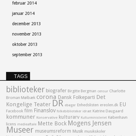
februar 2014
januar 2014
december 2013
november 2013
oktober 2013
september 2013
TAGS
biblioteker
biografer
Birgitte Bergman
Charlotte
censur
corona
Det
Dansk Folkeparti
Broman Mølbæk
DR
Kongelige Teater
EU
Enhedslisten
ereolen.dk
ebøger
Finanslov
film
Facebook
Katrine Daugaard
idræt
folkebiblioteker
kommuner
kulturarv
København
Konservative
Kulturministeriet
Mogens Jensen
Mette Bock
licens
medieaftale
Museer
museumsreform
Musik
musikskoler