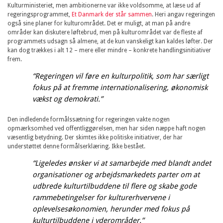
Kulturministeriet, men ambitionerne var ikke voldsomme, at læse ud af
regeringsprogrammet,
Et Danmark der står sammen
. Heri angav regeringen
også sine planer for kulturområdet. Det er muligt, at man på andre
områder kan diskutere løftebrud, men på kulturområdet var de fleste af
programmets udsagn så almene, at de kun vanskeligt kan kaldes løfter. Der
kan dog trækkes i alt 12 – mere eller mindre – konkrete handlingsinitiativer
frem.
“Regeringen vil føre en kulturpolitik, som har særligt
fokus på at fremme internationalisering, økonomisk
vækst og demokrati.”
Den indledende formålssætning for regeringen vakte nogen
opmærksomhed ved offentliggørelsen, men har siden næppe haft nogen
væsentlig betydning. Der skimtes ikke politiske initiativer, der har
understøttet denne formålserklæring. Ikke bestået.
“Ligeledes ønsker vi at samarbejde med blandt andet
organisationer og arbejdsmarkedets parter om at
udbrede kulturtilbuddene til flere og skabe gode
rammebetingelser for kulturerhvervene i
oplevelsesøkonomien, herunder med fokus på
kulturtilbuddene i yderområder.”